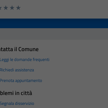
a 1 stelle su 5
luta 2 stelle su 5
Valuta 3 stelle su 5
Valuta 4 stelle su 5
Valuta 5 stelle su 5
tatta il Comune
Leggi le domande frequenti
Richiedi assistenza
Prenota appuntamento
blemi in città
Segnala disservizio