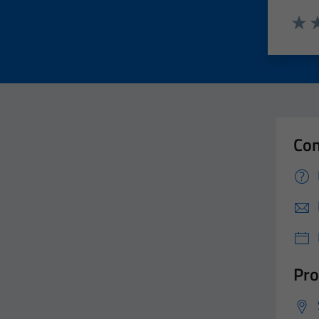
Valut
Va
Con
Pro