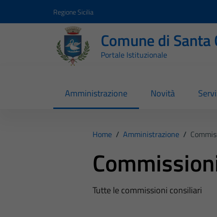
Vai ai contenuti
Vai al footer
Regione Sicilia
Comune di Santa 
Portale Istituzionale
Amministrazione
Novità
Servi
Home
/
Amministrazione
/
Commiss
Commissioni 
Tutte le commissioni consiliari