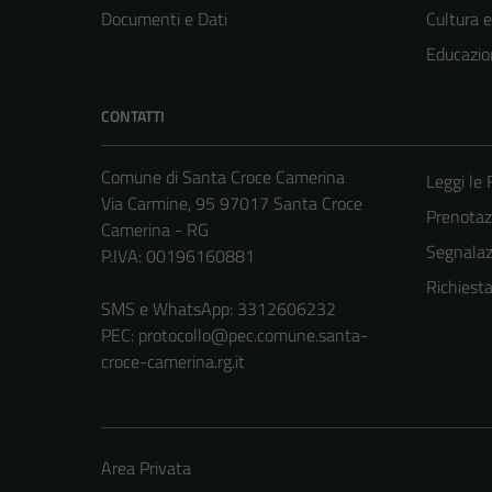
Documenti e Dati
Cultura 
Educazio
CONTATTI
Comune di Santa Croce Camerina
Leggi le
Via Carmine, 95 97017 Santa Croce
Prenota
Camerina - RG
Segnalazi
P.IVA: 00196160881
Richiest
SMS e WhatsApp: 3312606232
PEC:
protocollo@pec.comune.santa-
croce-camerina.rg.it
Area Privata