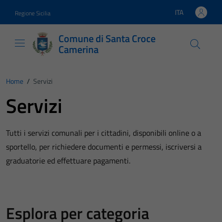
Vai ai contenuti
Vai al footer
ITA
Regione Sicilia
Lingua attiva:
Comune di Santa Croce
Camerina
Home
/
Servizi
Servizi
Tutti i servizi comunali per i cittadini, disponibili online o a
sportello, per richiedere documenti e permessi, iscriversi a
graduatorie ed effettuare pagamenti.
Esplora per categoria