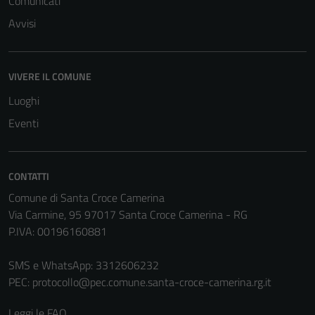
Comunicati
to perform
Avvisi
as well as
possible
during your
VIVERE IL COMUNE
visit. If you
refuse
Luoghi
these
Eventi
cookies,
some
functionality
CONTATTI
will
Comune di Santa Croce Camerina
disappear
Via Carmine, 95 97017 Santa Croce Camerina - RG
from the
P.IVA: 00196160881
website.
SMS e WhatsApp: 3312606232
PEC:
protocollo@pec.comune.santa-croce-camerina.rg.it
Marketing
By sharing
Leggi le FAQ