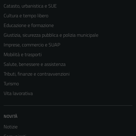
essere
Catasto, urbanistica e SUE
utilizzati
Cultura e tempo libero
anche per la
Educazione e formazione
profilazione.
La
Giustizia, sicurezza pubblica e polizia municipale
disabilitazione
Imprese, commercio e SUAP
di questi
Mobilità e trasporti
cookies può
peggiore la
Salute, benessere e assistenza
navigazione e
Tributi, finanze e contravvenzioni
la fruizione
Turismo
delle
funzionalità
Vita lavorativa
del sito.
NOVITÀ
Experience
Notizie
In order for
our website