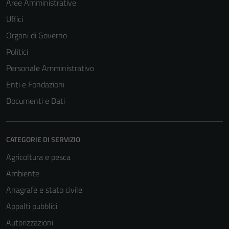
essere
Aree Amministrative
disabilitati.
Uffici
Questi cookie
Organi di Governo
non raccolgono
informazioni
Politici
personali.
Personale Amministrativo
Enti e Fondazioni
Terze parti
Documenti e Dati
Questi cookie
sono
impostati da
CATEGORIE DI SERVIZIO
una serie di
Agricoltura e pesca
servizi esterni
Ambiente
(si veda la
Cookie policy
Anagrafe e stato civile
estesa per i
Appalti pubblici
dettagli) e
Autorizzazioni
possono