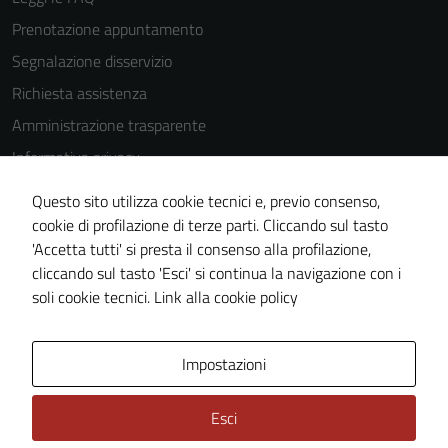
your
Prenotazione appuntamento
interests
and
Segnalazione disservizio
behavior as
Richiesta assistenza
you visit our
Amministrazione trasparente
site, you
increase the
Informativa privacy
chance of
Cookie Policy
seeing
Questo sito utilizza cookie tecnici e, previo consenso,
Note legali
personalized
cookie di profilazione di terze parti. Cliccando sul tasto
content and
'Accetta tutti' si presta il consenso alla profilazione,
Dichiarazione di accessibilità
offers.
cliccando sul tasto 'Esci' si continua la navigazione con i
Piano di miglioramento del sito
soli cookie tecnici.
Link alla cookie policy
Area Privata
Impostazioni
Esci