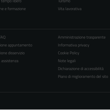
e tempo libero
Turismo
ne e formazione
Vita lavorativa
 FAQ
Amministrazione trasparente
zione appuntamento
Informativa privacy
one disservizio
Cookie Policy
a assistenza
Note legali
Dichiarazione di accessibilità
Piano di miglioramento del sito