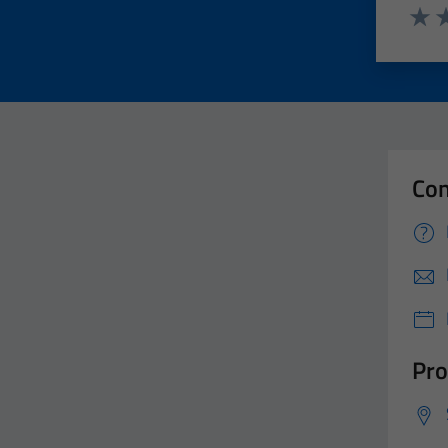
Valut
Va
Con
Pro