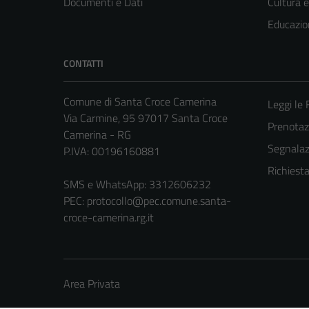
Documenti e Dati
Cultura 
Educazio
CONTATTI
Comune di Santa Croce Camerina
Leggi le
Via Carmine, 95 97017 Santa Croce
Prenota
Camerina - RG
Segnalazi
P.IVA: 00196160881
Richiest
SMS e WhatsApp: 3312606232
PEC:
protocollo@pec.comune.santa-
croce-camerina.rg.it
Area Privata