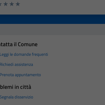
a 1 stelle su 5
luta 2 stelle su 5
Valuta 3 stelle su 5
Valuta 4 stelle su 5
Valuta 5 stelle su 5
tatta il Comune
Leggi le domande frequenti
Richiedi assistenza
Prenota appuntamento
blemi in città
Segnala disservizio