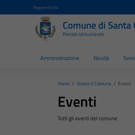
Vai ai contenuti
Vai al footer
Regione Sicilia
Comune di Santa 
Portale Istituzionale
Amministrazione
Novità
Servi
Home
/
Vivere Il Comune
/
Eventi
Eventi
Tutti gli eventi del comune