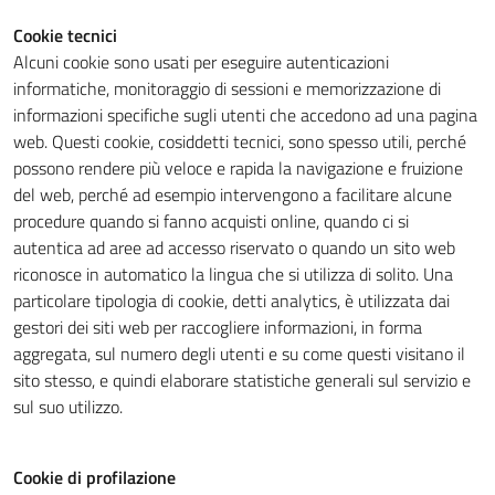
Cookie tecnici
Alcuni cookie sono usati per eseguire autenticazioni
Tecnici
informatiche, monitoraggio di sessioni e memorizzazione di
Questi cookie
informazioni specifiche sugli utenti che accedono ad una pagina
sono necessari
web. Questi cookie, cosiddetti tecnici, sono spesso utili, perché
per il
possono rendere più veloce e rapida la navigazione e fruizione
funzionamento
del web, perché ad esempio intervengono a facilitare alcune
del sito e non
procedure quando si fanno acquisti online, quando ci si
possono
autentica ad aree ad accesso riservato o quando un sito web
essere
riconosce in automatico la lingua che si utilizza di solito. Una
disabilitati.
particolare tipologia di cookie, detti analytics, è utilizzata dai
Questi cookie
gestori dei siti web per raccogliere informazioni, in forma
non raccolgono
aggregata, sul numero degli utenti e su come questi visitano il
informazioni
sito stesso, e quindi elaborare statistiche generali sul servizio e
personali.
sul suo utilizzo.
Terze parti
Cookie di profilazione
Questi cookie