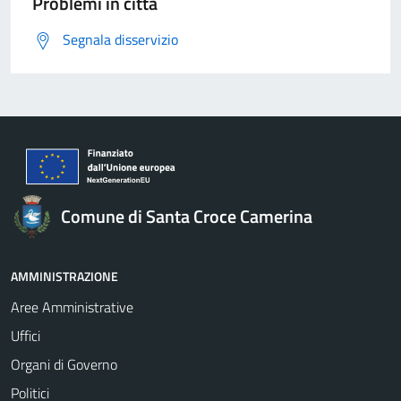
Problemi in città
functionality
will
Segnala disservizio
disappear
from the
website.
Marketing
By sharing
your
Comune di Santa Croce Camerina
interests
and
behavior as
AMMINISTRAZIONE
you visit our
Aree Amministrative
site, you
increase the
Uffici
chance of
Organi di Governo
seeing
Politici
personalized