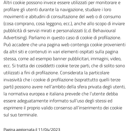
Altri cookie possono invece essere utilizzati per monitorare e
sono
profilare gli utenti durante la navigazione, studiare i loro
impostati da
movimenti e abitudini di consultazione del web o di consumo
una serie di
(cosa comprano, cosa leggono, ecc.), anche allo scopo di inviare
servizi esterni
pubblicità di servizi mirati e personalizzati (c.d. Behavioural
(si veda la
Advertising). Parliamo in questo caso di cookie di profilazione.
Cookie policy
Può accadere che una pagina web contenga cookie provenienti
estesa per i
da altri siti e contenuti in vari elementi ospitati sulla pagina
dettagli) e
stessa, come ad esempio banner pubblicitari, immagini, video,
possono
ecc. Si tratta dei cosiddetti cookie terze parti, che di solito sono
essere
utilizzati a fini di profilazione. Considerata la particolare
utilizzati
invasività che i cookie di profilazione (soprattutto quelli terze
anche per la
parti) possono avere nell’ambito della sfera privata degli utenti,
profilazione.
la normativa europea e italiana prevede che l’utente debba
La
essere adeguatamente informato sull’uso degli stessi ed
disabilitazione
esprimere il proprio valido consenso all’inserimento dei cookie
di questi
sul suo terminale.
cookies può
peggiore la
Pagina aggiornata il 11/04/2023