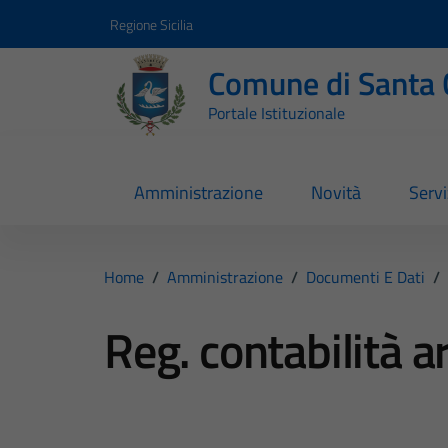
Vai ai contenuti
Vai al footer
Regione Sicilia
Comune di Santa 
Portale Istituzionale
Amministrazione
Novità
Servi
Home
/
Amministrazione
/
Documenti E Dati
/
Reg. contabilità 