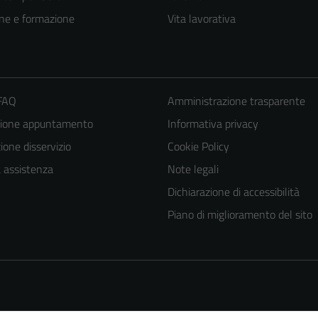
ne e formazione
Vita lavorativa
 FAQ
Amministrazione trasparente
zione appuntamento
Informativa privacy
one disservizio
Cookie Policy
a assistenza
Note legali
Dichiarazione di accessibilità
Piano di miglioramento del sito