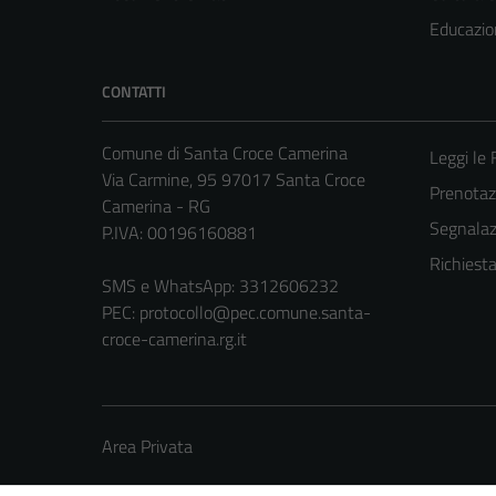
Educazio
CONTATTI
Comune di Santa Croce Camerina
Leggi le
Via Carmine, 95 97017 Santa Croce
Prenota
Camerina - RG
Segnalazi
P.IVA: 00196160881
Richiest
SMS e WhatsApp: 3312606232
PEC:
protocollo@pec.comune.santa-
croce-camerina.rg.it
Area Privata