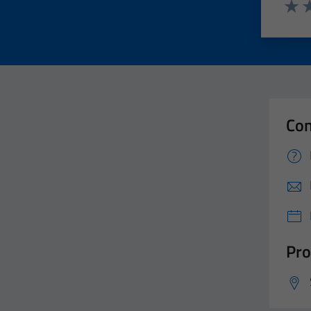
Valut
Va
Con
Pro