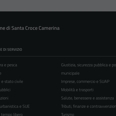
e di Santa Croce Camerina
E DI SERVIZIO
ra e pesca
Giustizia, sicurezza pubblica e po
e
municipale
e stato civile
Imprese, commercio e SUAP
ubblici
Mobilità e trasporti
zioni
Salute, benessere e assistenza
 urbanistica e SUE
Tributi, finanze e contravvenzion
e tempo libero
Turismo