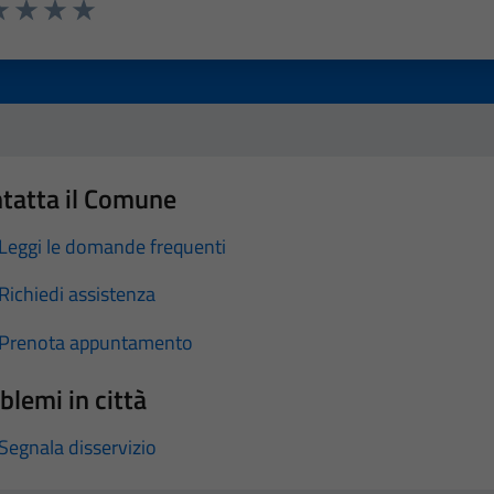
a 1 stelle su 5
luta 2 stelle su 5
Valuta 3 stelle su 5
Valuta 4 stelle su 5
Valuta 5 stelle su 5
tatta il Comune
Leggi le domande frequenti
Richiedi assistenza
Prenota appuntamento
blemi in città
Segnala disservizio