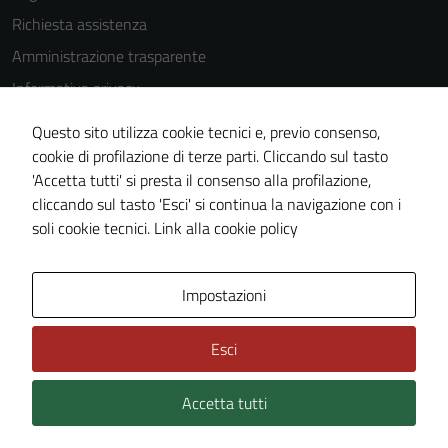
Tecnici
Richiesta assistenza
Questi cookie
Amministrazione trasparente
sono necessari
Informativa privacy
per il
Cookie Policy
funzionamento
Questo sito utilizza cookie tecnici e, previo consenso,
del sito e non
Note legali
cookie di profilazione di terze parti. Cliccando sul tasto
possono
'Accetta tutti' si presta il consenso alla profilazione,
Dichiarazione di accessibilità
essere
cliccando sul tasto 'Esci' si continua la navigazione con i
Piano di miglioramento del sito
disabilitati.
soli cookie tecnici.
Link alla cookie policy
Questi cookie
non raccolgono
informazioni
Area Privata
Impostazioni
personali.
Esci
Terze parti
Accetta tutti
Credits: ©
Technical Design s.r.l.
Questi cookie
sono