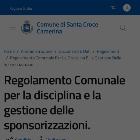
Vai ai contenuti
Vai al footer
ITA
Regione Sicilia
Lingua attiva:
Comune di Santa Croce
Camerina
Home
/
Amministrazione
/
Documenti E Dati
/
Regolamenti
/
Regolamento Comunale Per La Disciplina E La Gestione Delle
Sponsorizzazioni.
Regolamento Comunale
per la disciplina e la
gestione delle
sponsorizzazioni.
Condividi
Vedi azioni