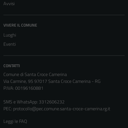
Avvisi
Tecnici
Questi cookie
VIVERE IL COMUNE
sono necessari
per il
Luoghi
funzionamento
Eventi
del sito e non
possono
essere
CONTATTI
disabilitati.
Comune di Santa Croce Camerina
Questi cookie
Via Carmine, 95 97017 Santa Croce Camerina - RG
non raccolgono
P.IVA: 00196160881
informazioni
personali.
SMS e WhatsApp: 3312606232
PEC:
protocollo@pec.comune.santa-croce-camerina.rg.it
Terze parti
Leggi le FAQ
Questi cookie