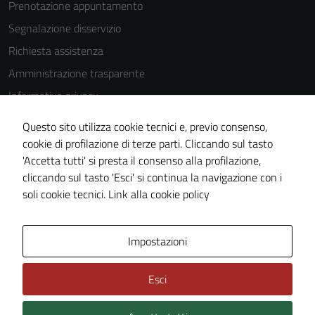
Prenotazione appuntamento
sono
impostati da
Segnalazione disservizio
una serie di
Richiesta assistenza
servizi esterni
Amministrazione trasparente
(si veda la
Cookie policy
Informativa privacy
estesa per i
Cookie Policy
dettagli) e
Questo sito utilizza cookie tecnici e, previo consenso,
Note legali
possono
cookie di profilazione di terze parti. Cliccando sul tasto
essere
'Accetta tutti' si presta il consenso alla profilazione,
Dichiarazione di accessibilità
utilizzati
cliccando sul tasto 'Esci' si continua la navigazione con i
Piano di miglioramento del sito
anche per la
soli cookie tecnici.
Link alla cookie policy
profilazione.
La
Area Privata
Impostazioni
disabilitazione
di questi
cookies può
Esci
peggiore la
navigazione e