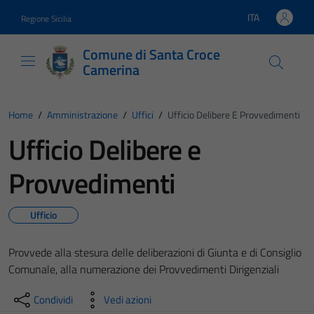
Vai ai contenuti
Vai al footer
ITA
Regione Sicilia
Lingua attiva:
Comune di Santa Croce
Camerina
Home
/
Amministrazione
/
Uffici
/
Ufficio Delibere E Provvedimenti
Ufficio Delibere e
Provvedimenti
Ufficio
Provvede alla stesura delle deliberazioni di Giunta e di Consiglio
Comunale, alla numerazione dei Provvedimenti Dirigenziali
Condividi
Vedi azioni