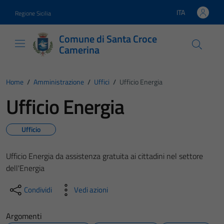
Vai ai contenuti
Vai al footer
ITA
Regione Sicilia
Lingua attiva:
Comune di Santa Croce
Camerina
Home
/
Amministrazione
/
Uffici
/
Ufficio Energia
Ufficio Energia
Ufficio
Ufficio Energia da assistenza gratuita ai cittadini nel settore
dell'Energia
Condividi
Vedi azioni
Argomenti