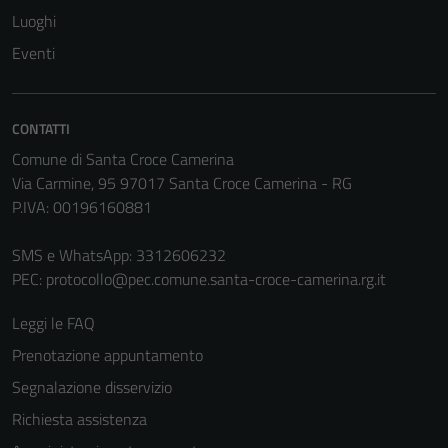
Luoghi
Questi cookie
sono necessari
Eventi
per il
funzionamento
del sito e non
CONTATTI
possono
Comune di Santa Croce Camerina
essere
Via Carmine, 95 97017 Santa Croce Camerina - RG
disabilitati.
P.IVA: 00196160881
Questi cookie
non raccolgono
SMS e WhatsApp: 3312606232
informazioni
PEC:
protocollo@pec.comune.santa-croce-camerina.rg.it
personali.
Leggi le FAQ
Prenotazione appuntamento
Terze parti
Questi cookie
Segnalazione disservizio
sono
Richiesta assistenza
impostati da