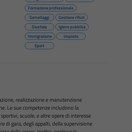
Formazione professionale
Gemellaggi
Gestione rifiuti
Giustizia
Igiene pubblica
Immigrazione
Imposte
Sport
tazione, realizzazione e manutenzione
mune. Le sue competenze includono la
 sportivi, scuole, e altre opere di interesse
re di gara, degli appalti, della supervisione
rezza delle opere. Inoltre, gestisce le