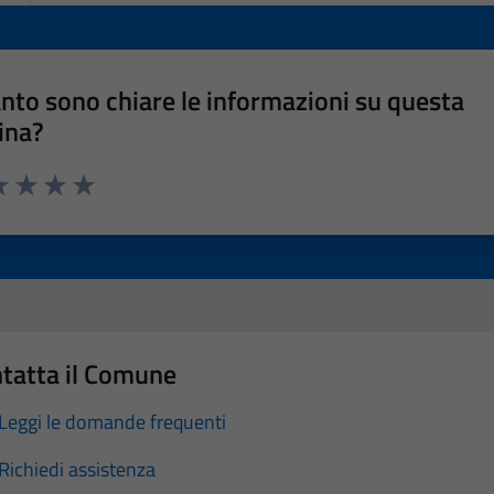
nto sono chiare le informazioni su questa
ina?
a 1 stelle su 5
luta 2 stelle su 5
Valuta 3 stelle su 5
Valuta 4 stelle su 5
Valuta 5 stelle su 5
tatta il Comune
Leggi le domande frequenti
Richiedi assistenza