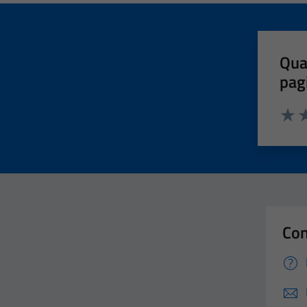
Qua
pag
Valut
Va
Con