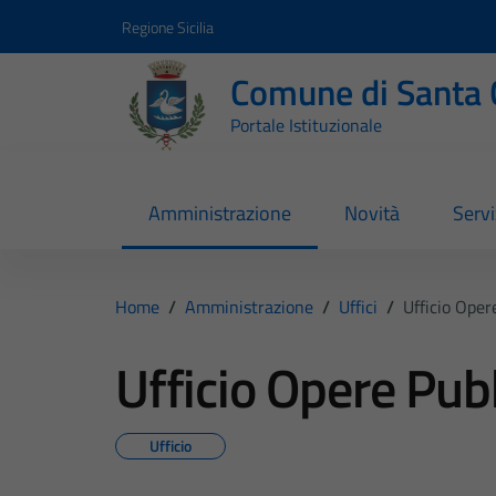
Vai ai contenuti
Vai al footer
Regione Sicilia
Comune di Santa 
Portale Istituzionale
Amministrazione
Novità
Servi
Home
/
Amministrazione
/
Uffici
/
Ufficio Oper
Ufficio Opere Pub
Ufficio