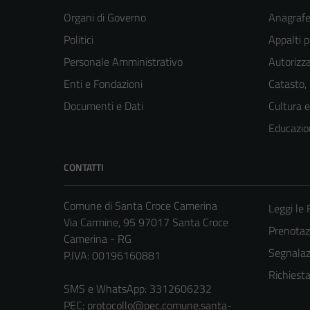
Organi di Governo
Anagrafe 
Politici
Appalti p
Personale Amministrativo
Autorizza
Enti e Fondazioni
Catasto,
Documenti e Dati
Cultura 
Educazio
CONTATTI
Comune di Santa Croce Camerina
Leggi le
Via Carmine, 95 97017 Santa Croce
Prenota
Camerina - RG
Segnalazi
P.IVA: 00196160881
Richiest
SMS e WhatsApp: 3312606232
PEC:
protocollo@pec.comune.santa-