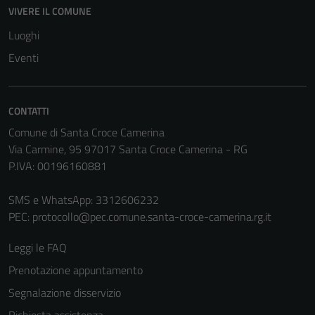
Tecnici
VIVERE IL COMUNE
Questi cookie
Luoghi
sono necessari
Eventi
per il
funzionamento
del sito e non
possono
CONTATTI
essere
Comune di Santa Croce Camerina
disabilitati.
Via Carmine, 95 97017 Santa Croce Camerina - RG
Questi cookie
P.IVA: 00196160881
non raccolgono
informazioni
SMS e WhatsApp: 3312606232
personali.
PEC:
protocollo@pec.comune.santa-croce-camerina.rg.it
Leggi le FAQ
Terze parti
Prenotazione appuntamento
Questi cookie
Segnalazione disservizio
sono
impostati da