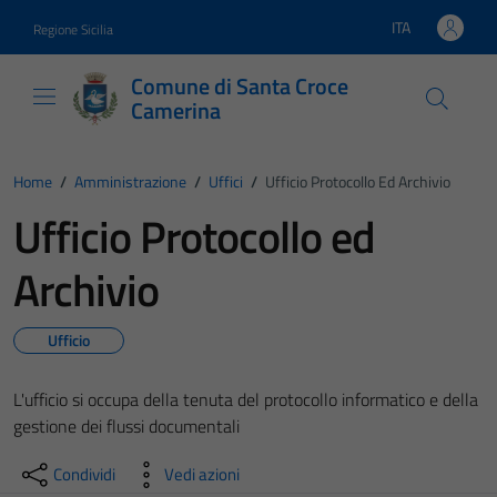
Vai ai contenuti
Vai al footer
ITA
Regione Sicilia
Lingua attiva:
Comune di Santa Croce
Camerina
Home
/
Amministrazione
/
Uffici
/
Ufficio Protocollo Ed Archivio
Ufficio Protocollo ed
Archivio
Ufficio
L'ufficio si occupa della tenuta del protocollo informatico e della
gestione dei flussi documentali
Condividi
Vedi azioni