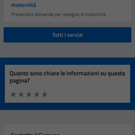
maternità
Presentare domanda per assegno di maternità
Tutti i servizi
Quanto sono chiare le informazioni su questa
pagina?
Valuta 1 stelle su 5
Valuta 2 stelle su 5
Valuta 3 stelle su 5
Valuta 4 stelle su 5
Valuta 5 stelle su 5