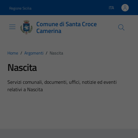
Vai ai contenuti
Vai al footer
ITA
Regione Sicilia
Lingua attiva:
Comune di Santa Croce
Camerina
Home
/
Argomenti
/
Nascita
Nascita
Dettagli dell'argomento
Servizi comunali, documenti, uffici, notizie ed eventi
relativi a Nascita