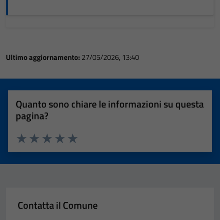
Ultimo aggiornamento:
27/05/2026, 13:40
Quanto sono chiare le informazioni su questa
pagina?
Tecnici
Valuta 1 stelle su 5
Valuta 2 stelle su 5
Valuta 3 stelle su 5
Valuta 4 stelle su 5
Valuta 5 stelle su 5
Questi cookie
sono necessari
per il
funzionamento
Contatta il Comune
del sito e non
possono