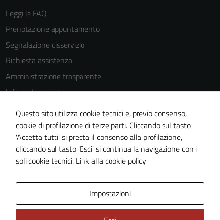
Leggi le FAQ
Prenotazione appuntamento
Segnalazione disservizio
Richiesta assistenza
Amministrazione trasparente
Informativa privacy
Cookie Policy
Questo sito utilizza cookie tecnici e, previo consenso,
Note legali
cookie di profilazione di terze parti. Cliccando sul tasto
'Accetta tutti' si presta il consenso alla profilazione,
Dichiarazione di accessibilità
cliccando sul tasto 'Esci' si continua la navigazione con i
Piano di miglioramento del sito
soli cookie tecnici.
Link alla cookie policy
Area Privata
Impostazioni