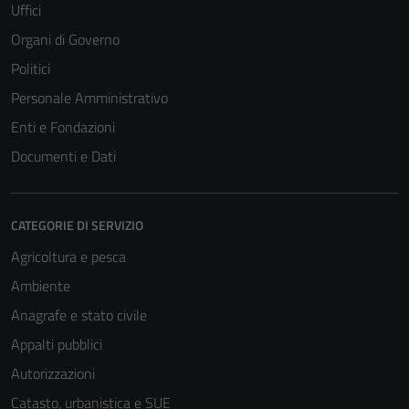
Uffici
Organi di Governo
Tecnici
Questi cookie
Politici
sono necessari
Personale Amministrativo
per il
Enti e Fondazioni
funzionamento
del sito e non
Documenti e Dati
possono
essere
disabilitati.
CATEGORIE DI SERVIZIO
Questi cookie
Agricoltura e pesca
non raccolgono
informazioni
Ambiente
personali.
Anagrafe e stato civile
Appalti pubblici
Terze parti
Autorizzazioni
Questi cookie
Catasto, urbanistica e SUE