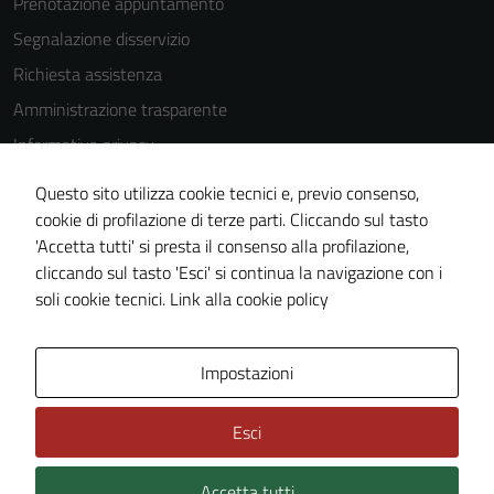
Prenotazione appuntamento
will
Segnalazione disservizio
disappear
Richiesta assistenza
from the
website.
Amministrazione trasparente
Informativa privacy
Cookie Policy
Marketing
Questo sito utilizza cookie tecnici e, previo consenso,
By sharing
Note legali
cookie di profilazione di terze parti. Cliccando sul tasto
your
'Accetta tutti' si presta il consenso alla profilazione,
Dichiarazione di accessibilità
interests
cliccando sul tasto 'Esci' si continua la navigazione con i
Piano di miglioramento del sito
and
soli cookie tecnici.
Link alla cookie policy
behavior as
you visit our
Area Privata
site, you
Impostazioni
increase the
chance of
Esci
seeing
personalized
Accetta tutti