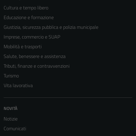
sono
Cultura e tempo libero
impostati da
una serie di
Educazione e formazione
servizi esterni
Giustizia, sicurezza pubblica e polizia municipale
(si veda la
Imprese, commercio e SUAP
Cookie policy
estesa per i
Mobilità e trasporti
dettagli) e
Salute, benessere e assistenza
possono
Tributi, finanze e contravvenzioni
essere
utilizzati
Turismo
anche per la
Vita lavorativa
profilazione.
La
disabilitazione
NOVITÀ
di questi
cookies può
Notizie
peggiore la
Comunicati
navigazione e