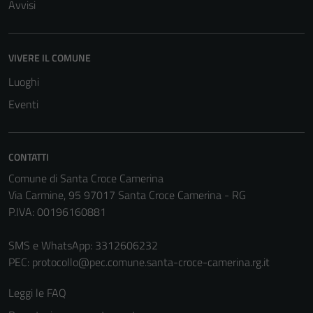
Avvisi
la fruizione
delle
funzionalità
VIVERE IL COMUNE
del sito.
Luoghi
Eventi
Experience
In order for
our website
CONTATTI
to perform
Comune di Santa Croce Camerina
as well as
Via Carmine, 95 97017 Santa Croce Camerina - RG
possible
P.IVA: 00196160881
during your
visit. If you
SMS e WhatsApp: 3312606232
refuse
PEC:
protocollo@pec.comune.santa-croce-camerina.rg.it
these
cookies,
Leggi le FAQ
some
functionality