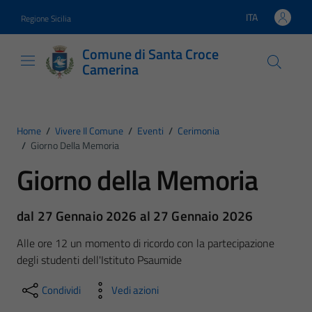
Vai ai contenuti
Vai al footer
ITA
Regione Sicilia
Lingua attiva:
Comune di Santa Croce
Camerina
Home
/
Vivere Il Comune
/
Eventi
/
Cerimonia
/
Giorno Della Memoria
Giorno della Memoria
dal 27 Gennaio 2026 al 27 Gennaio 2026
Alle ore 12 un momento di ricordo con la partecipazione
degli studenti dell'Istituto Psaumide
Condividi
Vedi azioni