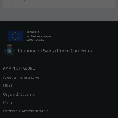
Comune di Santa Croce Camerina
Tecnici
Questi cookie
sono necessari
AMMINISTRAZIONE
per il
Aree Amministrative
funzionamento
del sito e non
Uffici
possono
Organi di Governo
essere
Politici
disabilitati.
Questi cookie
Personale Amministrativo
non raccolgono