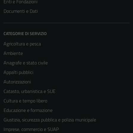
Enti e Fondazioni
informazioni
Documenti e Dati
personali.
Terze parti
CATEGORIE DI SERVIZIO
Questi cookie
Agricoltura e pesca
sono
Ambiente
impostati da
Anagrafe e stato civile
una serie di
servizi esterni
Appalti pubblici
(si veda la
Autorizzazioni
Cookie policy
Catasto, urbanistica e SUE
estesa per i
dettagli) e
Cultura e tempo libero
possono
Educazione e formazione
essere
Giustizia, sicurezza pubblica e polizia municipale
utilizzati
anche per la
Imprese, commercio e SUAP