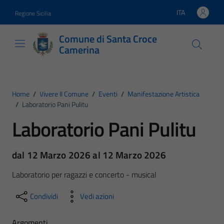
Vai ai contenuti
Vai al footer
ITA
Regione Sicilia
Lingua attiva:
Comune di Santa Croce
Camerina
Home
/
Vivere Il Comune
/
Eventi
/
Manifestazione Artistica
/
Laboratorio Pani Pulitu
Laboratorio Pani Pulitu
dal 12 Marzo 2026 al 12 Marzo 2026
Laboratorio per ragazzi e concerto - musical
Condividi
Vedi azioni
Argomenti