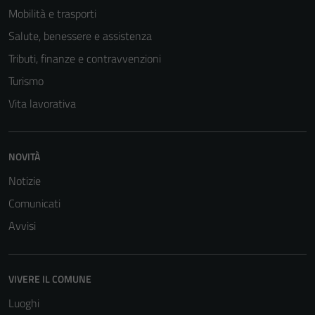
profilazione.
Mobilità e trasporti
La
Salute, benessere e assistenza
disabilitazione
di questi
Tributi, finanze e contravvenzioni
cookies può
Turismo
peggiore la
Vita lavorativa
navigazione e
la fruizione
delle
funzionalità
NOVITÀ
del sito.
Notizie
Comunicati
Experience
Avvisi
In order for
our website
to perform
VIVERE IL COMUNE
as well as
Luoghi
possible