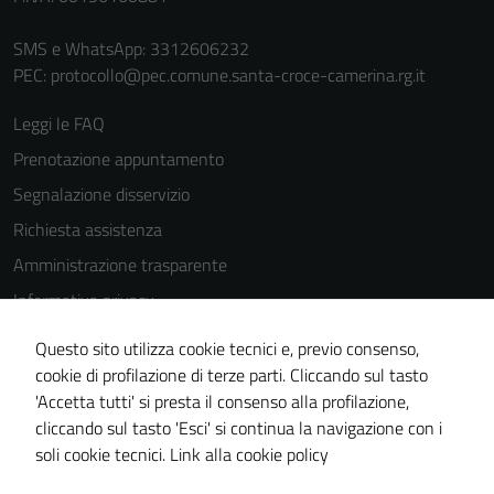
SMS e WhatsApp: 3312606232
PEC:
protocollo@pec.comune.santa-croce-camerina.rg.it
Leggi le FAQ
Prenotazione appuntamento
Segnalazione disservizio
Richiesta assistenza
Amministrazione trasparente
Informativa privacy
Cookie Policy
Questo sito utilizza cookie tecnici e, previo consenso,
Note legali
Tecnici
cookie di profilazione di terze parti. Cliccando sul tasto
'Accetta tutti' si presta il consenso alla profilazione,
Questi cookie
Dichiarazione di accessibilità
cliccando sul tasto 'Esci' si continua la navigazione con i
sono necessari
Piano di miglioramento del sito
soli cookie tecnici.
Link alla cookie policy
per il
funzionamento