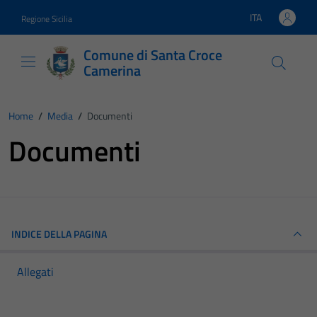
Vai ai contenuti
Vai al footer
ITA
Regione Sicilia
Lingua attiva:
Comune di Santa Croce
Camerina
Home
/
Media
/
Documenti
Documenti
INDICE DELLA PAGINA
Allegati