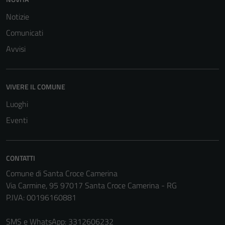
Notizie
Comunicati
Tecnici
Avvisi
Questi cookie
sono necessari
per il
VIVERE IL COMUNE
funzionamento
Luoghi
del sito e non
possono
Eventi
essere
disabilitati.
Questi cookie
CONTATTI
non raccolgono
Comune di Santa Croce Camerina
informazioni
Via Carmine, 95 97017 Santa Croce Camerina - RG
personali.
P.IVA: 00196160881
SMS e WhatsApp: 3312606232