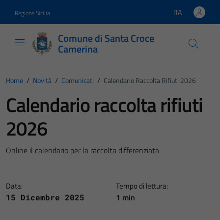
Vai ai contenuti
Vai al footer
ITA
Regione Sicilia
Lingua attiva:
Comune di Santa Croce
Camerina
Home
/
Novità
/
Comunicati
/
Calendario Raccolta Rifiuti 2026
Calendario raccolta rifiuti
2026
Online il calendario per la raccolta differenziata
Data:
Tempo di lettura:
1 min
15 Dicembre 2025