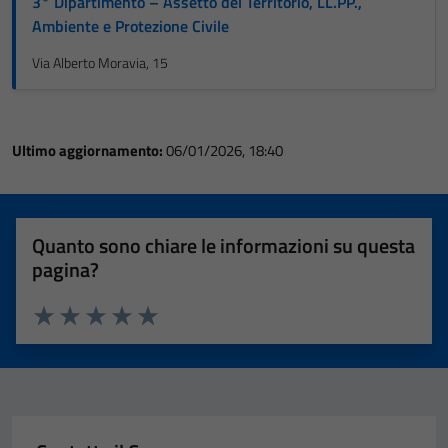
3° Dipartimento – Assetto del Territorio, LL.PP.,
Ambiente e Protezione Civile
Via Alberto Moravia, 15
Ultimo aggiornamento:
06/01/2026, 18:40
Quanto sono chiare le informazioni su questa
pagina?
Valuta 1 stelle su 5
Valuta 2 stelle su 5
Valuta 3 stelle su 5
Valuta 4 stelle su 5
Valuta 5 stelle su 5