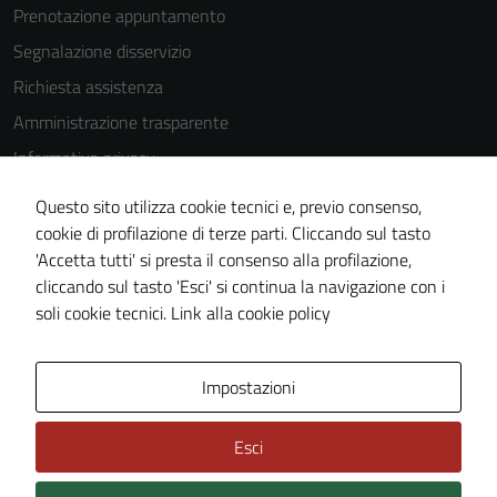
sono
Prenotazione appuntamento
impostati da
Segnalazione disservizio
una serie di
Richiesta assistenza
servizi esterni
(si veda la
Amministrazione trasparente
Cookie policy
Informativa privacy
estesa per i
Cookie Policy
dettagli) e
Questo sito utilizza cookie tecnici e, previo consenso,
possono
Note legali
cookie di profilazione di terze parti. Cliccando sul tasto
essere
'Accetta tutti' si presta il consenso alla profilazione,
Dichiarazione di accessibilità
utilizzati
cliccando sul tasto 'Esci' si continua la navigazione con i
Piano di miglioramento del sito
anche per la
soli cookie tecnici.
Link alla cookie policy
profilazione.
La
Area Privata
disabilitazione
Impostazioni
di questi
cookies può
Esci
peggiore la
navigazione e