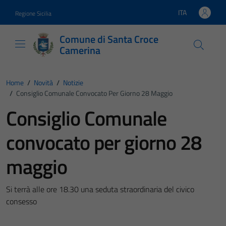
Vai ai contenuti
Vai al footer
ITA
Regione Sicilia
Lingua attiva:
Comune di Santa Croce
Camerina
Home
/
Novità
/
Notizie
/
Consiglio Comunale Convocato Per Giorno 28 Maggio
Consiglio Comunale
convocato per giorno 28
maggio
Si terrà alle ore 18.30 una seduta straordinaria del civico
consesso