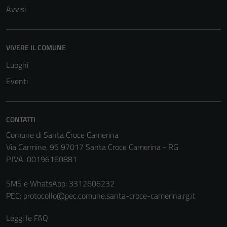
Avvisi
Tecnici
Questi cookie
VIVERE IL COMUNE
sono necessari
per il
Luoghi
funzionamento
Eventi
del sito e non
possono
essere
CONTATTI
disabilitati.
Comune di Santa Croce Camerina
Questi cookie
Via Carmine, 95 97017 Santa Croce Camerina - RG
non raccolgono
P.IVA: 00196160881
informazioni
personali.
SMS e WhatsApp: 3312606232
PEC:
protocollo@pec.comune.santa-croce-camerina.rg.it
Terze parti
Leggi le FAQ
Questi cookie