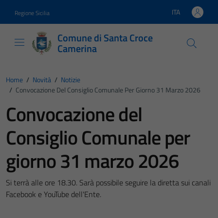
Vai ai contenuti
Vai al footer
ITA
Regione Sicilia
Lingua attiva:
Comune di Santa Croce
Camerina
Home
/
Novità
/
Notizie
/
Convocazione Del Consiglio Comunale Per Giorno 31 Marzo 2026
Convocazione del
Consiglio Comunale per
giorno 31 marzo 2026
Si terrà alle ore 18.30. Sarà possibile seguire la diretta sui canali
Facebook e YouTube dell'Ente.