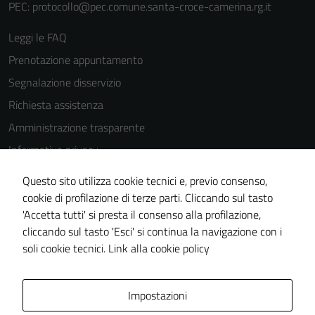
PEC:
protocollo@pec.comune.santa-croce-camerina.rg.it
Questi cookie
sono
Leggi le FAQ
impostati da
Prenotazione appuntamento
una serie di
Segnalazione disservizio
servizi esterni
(si veda la
Richiesta assistenza
Cookie policy
Amministrazione trasparente
estesa per i
Informativa privacy
dettagli) e
possono
Cookie Policy
Questo sito utilizza cookie tecnici e, previo consenso,
essere
Note legali
cookie di profilazione di terze parti. Cliccando sul tasto
utilizzati
'Accetta tutti' si presta il consenso alla profilazione,
Dichiarazione di accessibilità
anche per la
cliccando sul tasto 'Esci' si continua la navigazione con i
profilazione.
Piano di miglioramento del sito
soli cookie tecnici.
Link alla cookie policy
La
disabilitazione
di questi
Area Privata
Impostazioni
cookies può