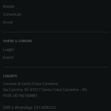
Notizie
Comunicati
Tecnici
Avvisi
Questi cookie
sono necessari
per il
VIVERE IL COMUNE
funzionamento
Luoghi
del sito e non
possono
Eventi
essere
disabilitati.
Questi cookie
CONTATTI
non raccolgono
Comune di Santa Croce Camerina
informazioni
Via Carmine, 95 97017 Santa Croce Camerina - RG
personali.
P.IVA: 00196160881
SMS e WhatsApp: 3312606232
Terze parti