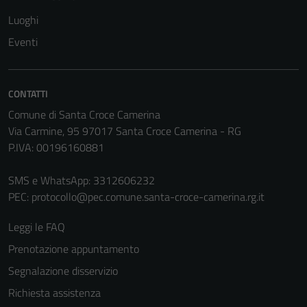
non raccolgono
Luoghi
informazioni
Eventi
personali.
Terze parti
CONTATTI
Questi cookie
Comune di Santa Croce Camerina
sono
Via Carmine, 95 97017 Santa Croce Camerina - RG
impostati da
P.IVA: 00196160881
una serie di
servizi esterni
SMS e WhatsApp: 3312606232
(si veda la
PEC:
protocollo@pec.comune.santa-croce-camerina.rg.it
Cookie policy
estesa per i
Leggi le FAQ
dettagli) e
Prenotazione appuntamento
possono
Segnalazione disservizio
essere
utilizzati
Richiesta assistenza