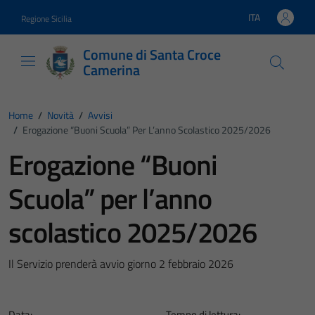
Vai ai contenuti
Vai al footer
ITA
Regione Sicilia
Lingua attiva:
Comune di Santa Croce
Camerina
Home
/
Novità
/
Avvisi
/
Erogazione “Buoni Scuola” Per L’anno Scolastico 2025/2026
Erogazione “Buoni
Scuola” per l’anno
scolastico 2025/2026
Il Servizio prenderà avvio giorno 2 febbraio 2026
Data:
Tempo di lettura: