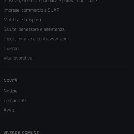
Giustizia, sicurezza pubblica e polizia municipale
Imprese, commercio e SUAP
Mobilità e trasporti
Salute, benessere e assistenza
Tributi, finanze e contravvenzioni
Turismo
Vita lavorativa
Tecnici
Questi cookie
NOVITÀ
sono necessari
per il
Notizie
funzionamento
Comunicati
del sito e non
Avvisi
possono
essere
disabilitati.
Questi cookie
VIVERE IL COMUNE