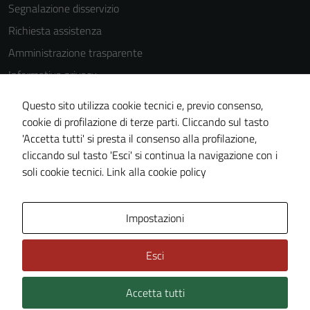
Segnalazione disservizio
as well as
possible
Richiesta assistenza
during your
Amministrazione trasparente
visit. If you
Informativa privacy
refuse
these
Cookie Policy
Questo sito utilizza cookie tecnici e, previo consenso,
cookies,
Note legali
cookie di profilazione di terze parti. Cliccando sul tasto
some
'Accetta tutti' si presta il consenso alla profilazione,
Dichiarazione di accessibilità
functionality
cliccando sul tasto 'Esci' si continua la navigazione con i
will
Piano di miglioramento del sito
soli cookie tecnici.
Link alla cookie policy
disappear
from the
website.
Area Privata
Impostazioni
Esci
Marketing
By sharing
Accetta tutti
Credits: ©
Technical Design s.r.l.
your