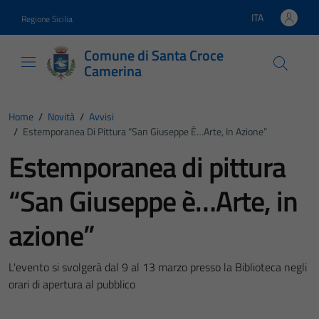
Vai ai contenuti
Vai al footer
ITA
Regione Sicilia
Lingua attiva:
Comune di Santa Croce
Camerina
Home
/
Novità
/
Avvisi
/
Estemporanea Di Pittura “San Giuseppe È…Arte, In Azione”
Estemporanea di pittura
“San Giuseppe è…Arte, in
azione”
L'evento si svolgerà dal 9 al 13 marzo presso la Biblioteca negli
orari di apertura al pubblico