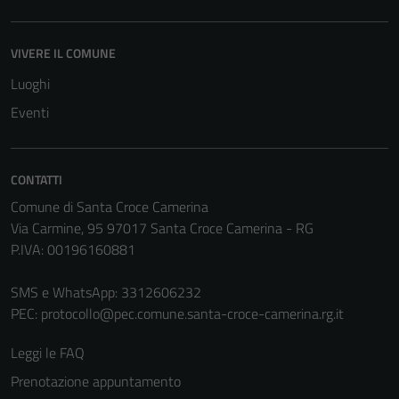
utilizzati
anche per la
profilazione.
VIVERE IL COMUNE
La
Luoghi
disabilitazione
Eventi
di questi
cookies può
peggiore la
navigazione e
CONTATTI
la fruizione
Comune di Santa Croce Camerina
delle
Via Carmine, 95 97017 Santa Croce Camerina - RG
funzionalità
P.IVA: 00196160881
del sito.
SMS e WhatsApp: 3312606232
PEC:
protocollo@pec.comune.santa-croce-camerina.rg.it
Experience
In order for
Leggi le FAQ
our website
Prenotazione appuntamento
to perform