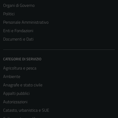
Organi di Governo
Politici
Personale Amministrativo
Enti e Fondazioni
Documenti e Dati
CATEGORIE DI SERVIZIO
Tecnici
Agricoltura e pesca
Questi cookie
Ambiente
sono necessari
Anagrafe e stato civile
per il
funzionamento
Appalti pubblici
del sito e non
Autorizzazioni
possono
Catasto, urbanistica e SUE
essere