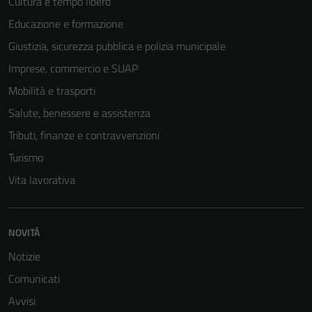
disabilitati.
Cultura e tempo libero
Questi cookie
Educazione e formazione
non raccolgono
Giustizia, sicurezza pubblica e polizia municipale
informazioni
personali.
Imprese, commercio e SUAP
Mobilità e trasporti
Salute, benessere e assistenza
Terze parti
Tributi, finanze e contravvenzioni
Questi cookie
sono
Turismo
impostati da
Vita lavorativa
una serie di
servizi esterni
(si veda la
NOVITÀ
Cookie policy
estesa per i
Notizie
dettagli) e
Comunicati
possono
Avvisi
essere