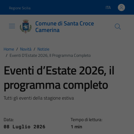
Vai ai contenuti
Vai al footer
ITA
Regione Sicilia
Lingua attiva:
Comune di Santa Croce
Camerina
Home
/
Novità
/
Notizie
/
Eventi D’Estate 2026, Il Programma Completo
Eventi d’Estate 2026, il
programma completo
Tutti gli eventi della stagione estiva
Data:
Tempo di lettura:
1 min
08 Luglio 2026