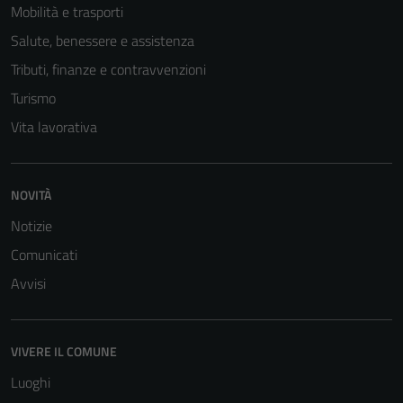
Mobilità e trasporti
sono necessari
Salute, benessere e assistenza
per il
funzionamento
Tributi, finanze e contravvenzioni
del sito e non
Turismo
possono
Vita lavorativa
essere
disabilitati.
Questi cookie
non raccolgono
NOVITÀ
informazioni
Notizie
personali.
Comunicati
Avvisi
Terze parti
Questi cookie
sono
VIVERE IL COMUNE
impostati da
Luoghi
una serie di