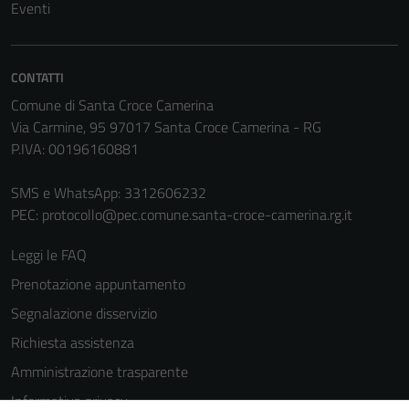
servizi esterni
Eventi
(si veda la
Cookie policy
estesa per i
CONTATTI
dettagli) e
Comune di Santa Croce Camerina
possono
Via Carmine, 95 97017 Santa Croce Camerina - RG
essere
P.IVA: 00196160881
utilizzati
anche per la
SMS e WhatsApp: 3312606232
profilazione.
PEC:
protocollo@pec.comune.santa-croce-camerina.rg.it
La
disabilitazione
Leggi le FAQ
di questi
Prenotazione appuntamento
cookies può
Segnalazione disservizio
peggiore la
navigazione e
Richiesta assistenza
la fruizione
Amministrazione trasparente
delle
Informativa privacy
funzionalità