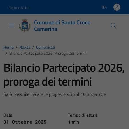
Vai ai contenuti
Vai al footer
ITA
Regione Sicilia
Lingua attiva:
Comune di Santa Croce
Camerina
Home
/
Novità
/
Comunicati
/
Bilancio Partecipato 2026, Proroga Dei Termini
Bilancio Partecipato 2026,
proroga dei termini
Sarà possibile inviare le proposte sino al 10 novembre
Data:
Tempo di lettura:
1 min
31 Ottobre 2025