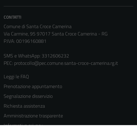
informazioni
personali.
CONTATTI
Comune di Santa Croce Camerina
Terze parti
Via Carmine, 95 97017 Santa Croce Camerina - RG
Questi cookie
P.IVA: 00196160881
sono
impostati da
SMS e WhatsApp: 3312606232
una serie di
PEC:
protocollo@pec.comune.santa-croce-camerina.rg.it
servizi esterni
(si veda la
Leggi le FAQ
Cookie policy
Prenotazione appuntamento
estesa per i
dettagli) e
Segnalazione disservizio
possono
Richiesta assistenza
essere
Amministrazione trasparente
utilizzati
anche per la
Informativa privacy
profilazione.
Cookie Policy