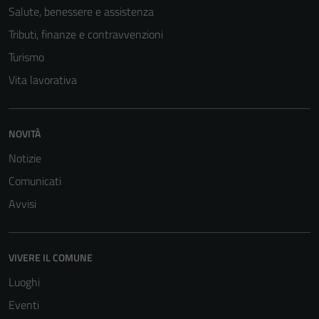
Salute, benessere e assistenza
Tributi, finanze e contravvenzioni
Turismo
Vita lavorativa
Tecnici
NOVITÀ
Questi cookie
Notizie
sono necessari
Comunicati
per il
funzionamento
Avvisi
del sito e non
possono
essere
VIVERE IL COMUNE
disabilitati.
Luoghi
Questi cookie
non raccolgono
Eventi