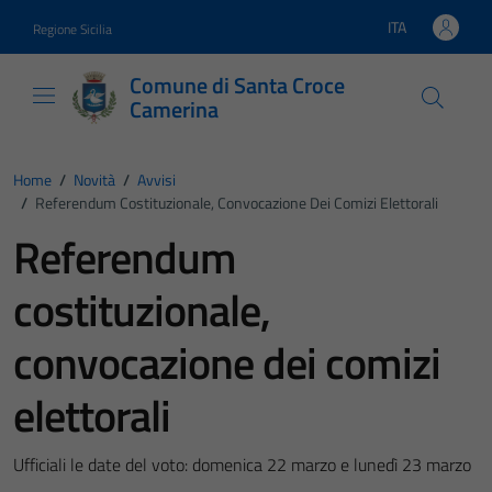
Vai ai contenuti
Vai al footer
ITA
Regione Sicilia
Lingua attiva:
Comune di Santa Croce
Camerina
Home
/
Novità
/
Avvisi
/
Referendum Costituzionale, Convocazione Dei Comizi Elettorali
Referendum
costituzionale,
convocazione dei comizi
elettorali
Ufficiali le date del voto: domenica 22 marzo e lunedì 23 marzo