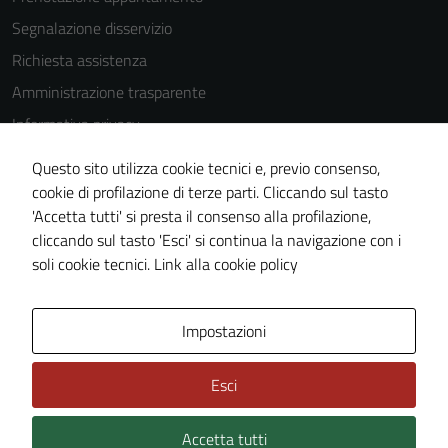
utilizzati
Segnalazione disservizio
anche per la
Richiesta assistenza
profilazione.
La
Amministrazione trasparente
disabilitazione
Informativa privacy
di questi
Cookie Policy
cookies può
Questo sito utilizza cookie tecnici e, previo consenso,
peggiore la
Note legali
cookie di profilazione di terze parti. Cliccando sul tasto
navigazione e
'Accetta tutti' si presta il consenso alla profilazione,
Dichiarazione di accessibilità
la fruizione
cliccando sul tasto 'Esci' si continua la navigazione con i
Piano di miglioramento del sito
delle
soli cookie tecnici.
Link alla cookie policy
funzionalità
del sito.
Area Privata
Impostazioni
Experience
Esci
In order for
our website
Accetta tutti
Credits: ©
Technical Design s.r.l.