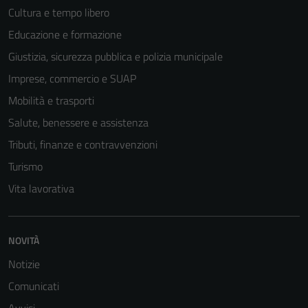
Cultura e tempo libero
Educazione e formazione
Giustizia, sicurezza pubblica e polizia municipale
Imprese, commercio e SUAP
Mobilità e trasporti
Salute, benessere e assistenza
Tributi, finanze e contravvenzioni
Turismo
Tecnici
Vita lavorativa
Questi cookie
sono necessari
per il
NOVITÀ
funzionamento
Notizie
del sito e non
possono
Comunicati
essere