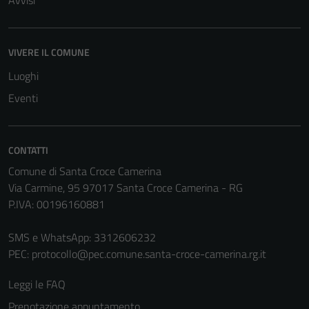
Avvisi
disabilitati.
Questi cookie
non raccolgono
VIVERE IL COMUNE
informazioni
personali.
Luoghi
Eventi
Terze parti
Questi cookie
CONTATTI
sono
Comune di Santa Croce Camerina
impostati da
Via Carmine, 95 97017 Santa Croce Camerina - RG
una serie di
P.IVA: 00196160881
servizi esterni
(si veda la
SMS e WhatsApp: 3312606232
Cookie policy
PEC:
protocollo@pec.comune.santa-croce-camerina.rg.it
estesa per i
dettagli) e
Leggi le FAQ
possono
essere
Prenotazione appuntamento