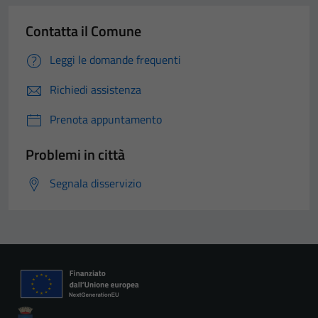
Contatta il Comune
Leggi le domande frequenti
Richiedi assistenza
Prenota appuntamento
Tecnici
Questi cookie
Problemi in città
sono necessari
per il
Segnala disservizio
funzionamento
del sito e non
possono
essere
disabilitati.
Questi cookie
non raccolgono
informazioni