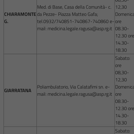
Med. di Base, Casa della Comunità- c.
12,30
CHIARAMONTE
da Pezze- Piazza Matteo Gafa;
Domenica
G.
tel.0932/740851-740867-740860 e-
ore
mail: medicina.legale.ragusa@asp.rg.it
08.30-
12.30 or
14.30-
18.30
Sabato:
ore
08,30-
12,30
Poliambulatorio, Via Calatafimi sn. e-
Domenica
GIARRATANA
mail: medicina.legale.ragusa@asp.rg.it
ore
08.30-
12.30 or
14.30-
18.30
Sabato: