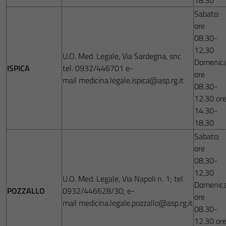
18.30
Sabato:
ore
08,30-
12,30
U.O. Med. Legale, Via Sardegna, snc
Domenica
ISPICA
tel. 0932/446701 e-
ore
mail medicina.legale.ispica@asp.rg.it
08.30-
12.30 or
14.30-
18.30
Sabato:
ore
08,30-
12,30
U.O. Med. Legale, Via Napoli n. 1; tel.
Domenica
POZZALLO
0932/446628/30; e-
ore
mail medicina.legale.pozzallo@asp.rg.it
08.30-
12.30 or