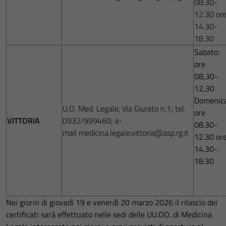
08.30-
12.30 or
14.30-
18.30
Sabato:
ore
08,30-
12,30
Domenica
U.O. Med. Legale, Via Giurato n.1; tel.
ore
VITTORIA
0932/999460; e-
08.30-
mail medicina.legale.vittoria@asp.rg.it
12.30 or
14.30-
18.30
Nei giorni di giovedì 19 e venerdì 20 marzo 2026 il rilascio dei
certificati sarà effettuato nelle sedi delle UU.OO. di Medicina