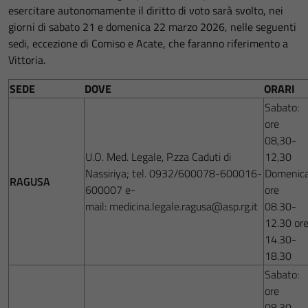
esercitare autonomamente il diritto di voto sarà svolto, nei
giorni di sabato 21 e domenica 22 marzo 2026, nelle seguenti
sedi, eccezione di Comiso e Acate, che faranno riferimento a
Vittoria.
SEDE
DOVE
ORARI
Sabato:
ore
08,30-
U.O. Med. Legale, P.zza Caduti di
12,30
Nassiriya; tel. 0932/600078-600016-
Domenica
RAGUSA
600007 e-
ore
mail: medicina.legale.ragusa@asp.rg.it
08.30-
12.30 or
14.30-
18.30
Sabato:
ore
08,30-