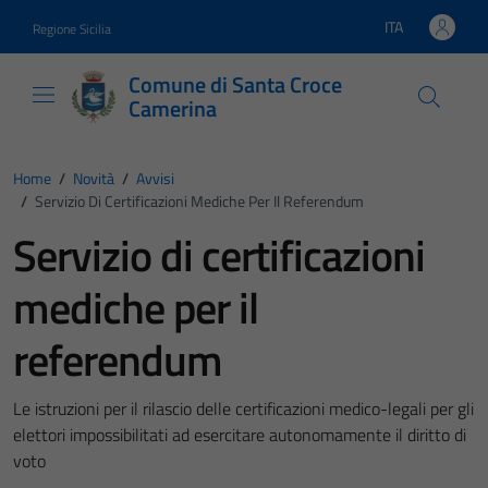
Vai ai contenuti
Vai al footer
ITA
Regione Sicilia
Lingua attiva:
Comune di Santa Croce
Camerina
Home
/
Novità
/
Avvisi
/
Servizio Di Certificazioni Mediche Per Il Referendum
Servizio di certificazioni
mediche per il
referendum
Le istruzioni per il rilascio delle certificazioni medico-legali per gli
elettori impossibilitati ad esercitare autonomamente il diritto di
voto