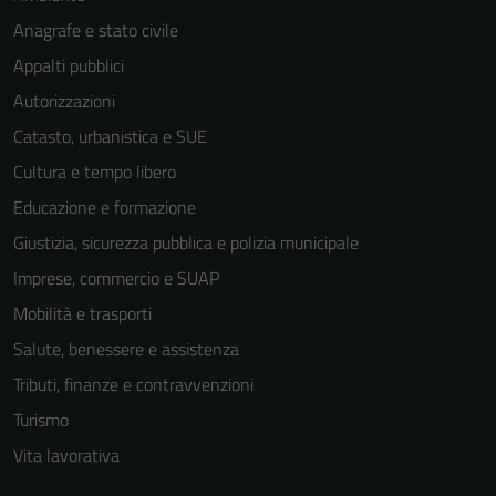
La
Anagrafe e stato civile
disabilitazione
di questi
Appalti pubblici
cookies può
Autorizzazioni
peggiore la
Catasto, urbanistica e SUE
navigazione e
la fruizione
Cultura e tempo libero
delle
Educazione e formazione
funzionalità
Giustizia, sicurezza pubblica e polizia municipale
del sito.
Imprese, commercio e SUAP
Mobilità e trasporti
Experience
Salute, benessere e assistenza
In order for
our website
Tributi, finanze e contravvenzioni
to perform
Turismo
as well as
Vita lavorativa
possible
during your