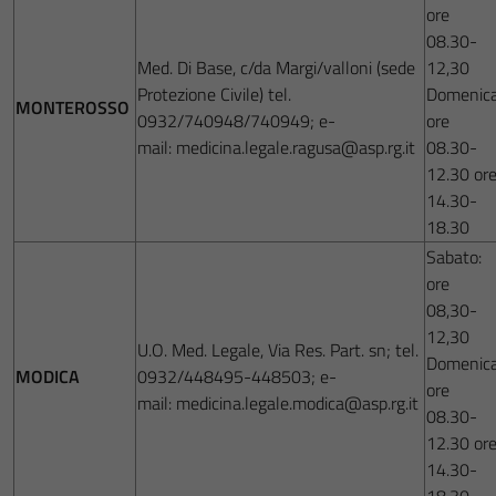
ore
08.30-
Med. Di Base, c/da Margi/valloni (sede
12,30
Protezione Civile) tel.
Domenica
MONTEROSSO
0932/740948/740949; e-
ore
mail: medicina.legale.ragusa@asp.rg.it
08.30-
12.30 or
14.30-
18.30
Sabato:
ore
08,30-
12,30
U.O. Med. Legale, Via Res. Part. sn; tel.
Domenica
MODICA
0932/448495-448503; e-
ore
mail: medicina.legale.modica@asp.rg.it
08.30-
12.30 or
14.30-