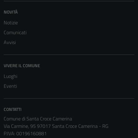
visit. If you
NOVITÀ
refuse
these
Notizie
cookies,
Comunicati
some
Avvisi
functionality
will
disappear
from the
VIVERE IL COMUNE
website.
Luoghi
Eventi
Marketing
By sharing
your
CONTATTI
interests
Comune di Santa Croce Camerina
and
Via Carmine, 95 97017 Santa Croce Camerina - RG
behavior as
P.IVA: 00196160881