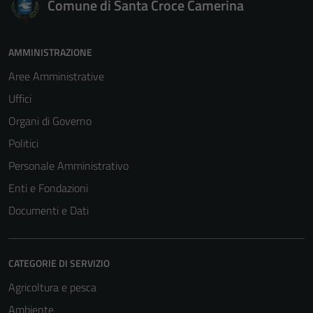
Comune di Santa Croce Camerina
personali.
AMMINISTRAZIONE
Terze parti
Aree Amministrative
Questi cookie
Uffici
sono
impostati da
Organi di Governo
una serie di
Politici
servizi esterni
Personale Amministrativo
(si veda la
Cookie policy
Enti e Fondazioni
estesa per i
Documenti e Dati
dettagli) e
possono
essere
CATEGORIE DI SERVIZIO
utilizzati
anche per la
Agricoltura e pesca
profilazione.
Ambiente