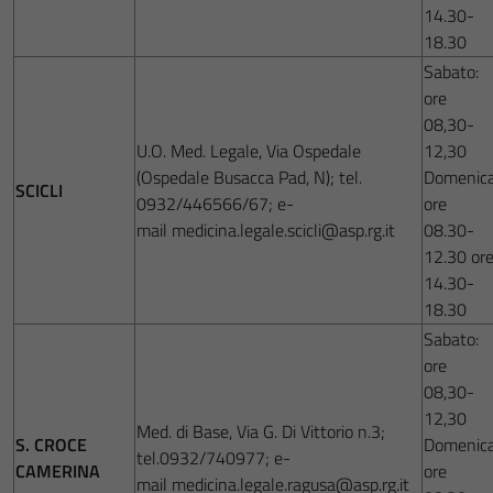
14.30-
18.30
Sabato:
ore
08,30-
U.O. Med. Legale, Via Ospedale
12,30
(Ospedale Busacca Pad, N); tel.
Domenica
SCICLI
0932/446566/67; e-
ore
mail medicina.legale.scicli@asp.rg.it
08.30-
12.30 or
14.30-
18.30
Sabato:
ore
08,30-
12,30
Med. di Base, Via G. Di Vittorio n.3;
S. CROCE
Domenica
tel.0932/740977; e-
CAMERINA
ore
mail medicina.legale.ragusa@asp.rg.it