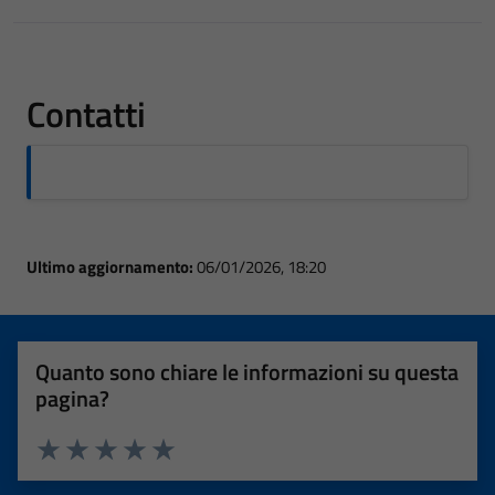
Contatti
Ultimo aggiornamento:
06/01/2026, 18:20
Quanto sono chiare le informazioni su questa
pagina?
Valuta 1 stelle su 5
Valuta 2 stelle su 5
Valuta 3 stelle su 5
Valuta 4 stelle su 5
Valuta 5 stelle su 5