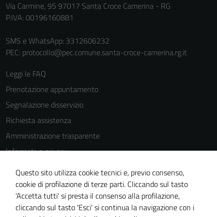
Via Carmine, 95 97017 Santa Croce Camerina - RG
P.IVA: 00196160881
SMS e WhatsApp: 3312606232
PEC:
protocollo@pec.comune.santa-croce-camerina.rg.it
Leggi le FAQ
Prenotazione appuntamento
Segnalazione disservizio
Richiesta assistenza
Amministrazione trasparente
Informativa privacy
Cookie Policy
Questo sito utilizza cookie tecnici e, previo consenso,
Tecnici
Note legali
cookie di profilazione di terze parti. Cliccando sul tasto
Questi cookie
'Accetta tutti' si presta il consenso alla profilazione,
Dichiarazione di accessibilità
sono necessari
cliccando sul tasto 'Esci' si continua la navigazione con i
per il
Piano di miglioramento del sito