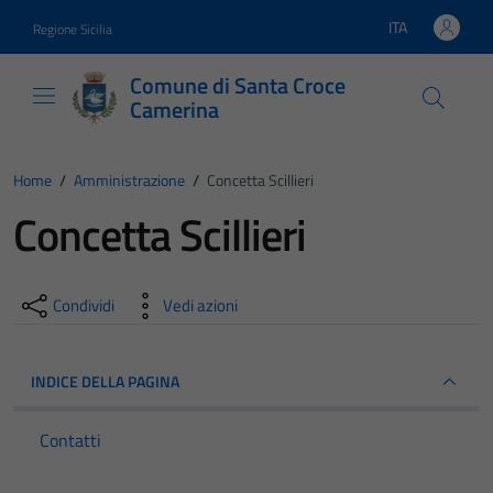
Vai ai contenuti
Vai al footer
ITA
Regione Sicilia
Lingua attiva:
Comune di Santa Croce
Camerina
Home
/
Amministrazione
/
Concetta Scillieri
Concetta Scillieri
Condividi
Vedi azioni
INDICE DELLA PAGINA
Contatti