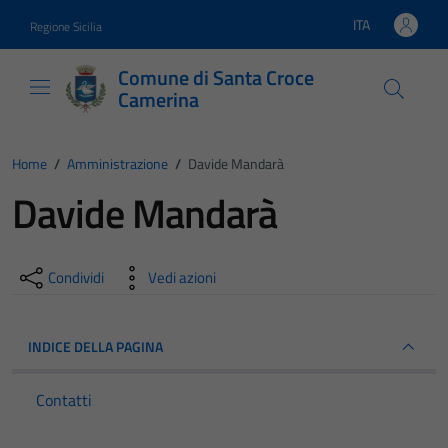
Vai ai contenuti
Vai al footer
ITA
Regione Sicilia
Lingua attiva:
Comune di Santa Croce
Camerina
Home
/
Amministrazione
/
Davide Mandarà
Davide Mandarà
Condividi
Vedi azioni
INDICE DELLA PAGINA
Contatti