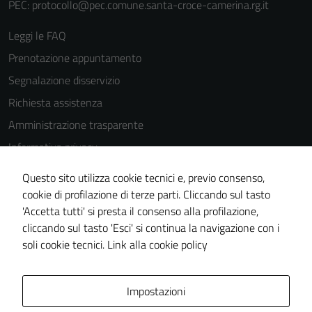
PEC:
protocollo@pec.comune.santa-croce-camerina.rg.it
Leggi le FAQ
Prenotazione appuntamento
Tecnici
Questi cookie
Segnalazione disservizio
sono necessari
Richiesta assistenza
per il
Amministrazione trasparente
funzionamento
del sito e non
Informativa privacy
possono
Cookie Policy
essere
Questo sito utilizza cookie tecnici e, previo consenso,
Note legali
disabilitati.
cookie di profilazione di terze parti. Cliccando sul tasto
Questi cookie
'Accetta tutti' si presta il consenso alla profilazione,
Dichiarazione di accessibilità
non raccolgono
cliccando sul tasto 'Esci' si continua la navigazione con i
Piano di miglioramento del sito
informazioni
soli cookie tecnici.
Link alla cookie policy
personali.
Area Privata
Impostazioni
Terze parti