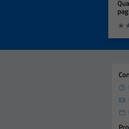
Qua
pag
Valut
Va
Con
Pro