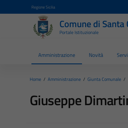
Vai ai contenuti
Vai al footer
Regione Sicilia
Comune di Santa 
Portale Istituzionale
Amministrazione
Novità
Servi
Home
/
Amministrazione
/
Giunta Comunale
/
Giuseppe Dimarti