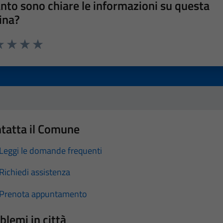
nto sono chiare le informazioni su questa
ina?
a 1 stelle su 5
luta 2 stelle su 5
Valuta 3 stelle su 5
Valuta 4 stelle su 5
Valuta 5 stelle su 5
tatta il Comune
Leggi le domande frequenti
Richiedi assistenza
Prenota appuntamento
blemi in città