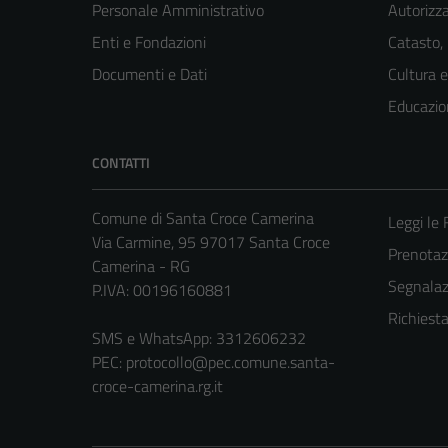
Personale Amministrativo
Autorizza
Enti e Fondazioni
Catasto,
Documenti e Dati
Cultura 
Educazio
CONTATTI
Comune di Santa Croce Camerina
Leggi le
Via Carmine, 95 97017 Santa Croce
Prenota
Camerina - RG
Segnalazi
P.IVA: 00196160881
Richiest
SMS e WhatsApp: 3312606232
PEC:
protocollo@pec.comune.santa-
croce-camerina.rg.it