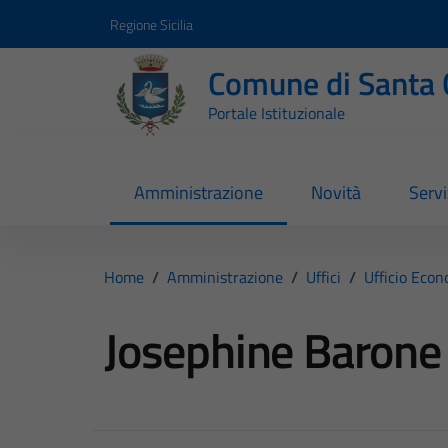
Vai ai contenuti
Vai al footer
Regione Sicilia
Comune di Santa 
Portale Istituzionale
Amministrazione
Novità
Servi
Home
/
Amministrazione
/
Uffici
/
Ufficio Eco
Josephine Barone