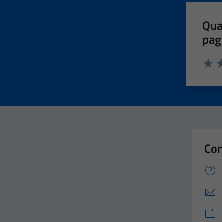
Qua
pag
Valut
Va
Con