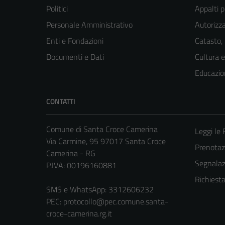
Politici
Appalti p
Personale Amministrativo
Autorizza
Enti e Fondazioni
Catasto,
Documenti e Dati
Cultura 
Educazio
CONTATTI
Comune di Santa Croce Camerina
Leggi le
Via Carmine, 95 97017 Santa Croce
Prenota
Camerina - RG
Segnalazi
P.IVA: 00196160881
Richiest
SMS e WhatsApp: 3312606232
PEC:
protocollo@pec.comune.santa-
croce-camerina.rg.it