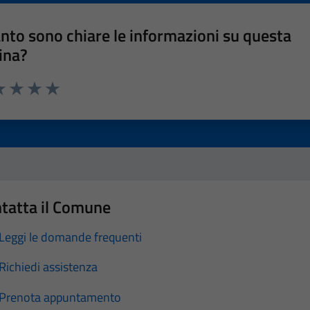
nto sono chiare le informazioni su questa
ina?
a 1 stelle su 5
luta 2 stelle su 5
Valuta 3 stelle su 5
Valuta 4 stelle su 5
Valuta 5 stelle su 5
tatta il Comune
Leggi le domande frequenti
Richiedi assistenza
Prenota appuntamento