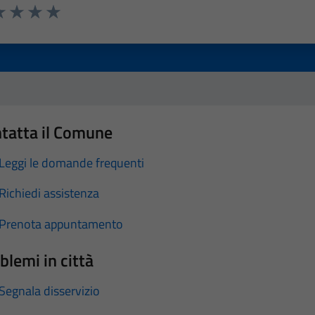
a 1 stelle su 5
luta 2 stelle su 5
Valuta 3 stelle su 5
Valuta 4 stelle su 5
Valuta 5 stelle su 5
tatta il Comune
Leggi le domande frequenti
Richiedi assistenza
Prenota appuntamento
blemi in città
Segnala disservizio