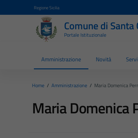
Vai ai contenuti
Vai al footer
Regione Sicilia
Comune di Santa 
Portale Istituzionale
Amministrazione
Novità
Servi
Home
/
Amministrazione
/
Maria Domenica Per
Maria Domenica P