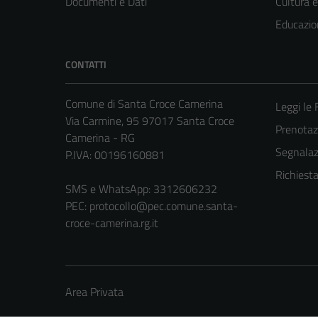
Documenti e Dati
Cultura 
Educazio
CONTATTI
Comune di Santa Croce Camerina
Leggi le
Via Carmine, 95 97017 Santa Croce
Prenota
Camerina - RG
Segnalazi
P.IVA: 00196160881
Richiest
SMS e WhatsApp: 3312606232
PEC:
protocollo@pec.comune.santa-
croce-camerina.rg.it
Area Privata