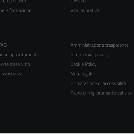
e tempo libero
Turismo
ne e formazione
Vita lavorativa
 FAQ
Amministrazione trasparente
zione appuntamento
Informativa privacy
one disservizio
Cookie Policy
a assistenza
Note legali
Dichiarazione di accessibilità
Piano di miglioramento del sito