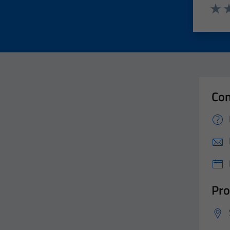
Valut
Va
Con
Pro