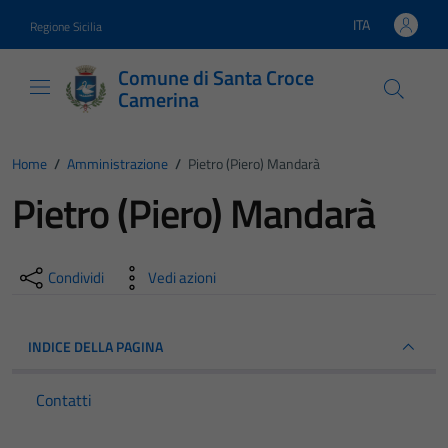
Vai ai contenuti
Vai al footer
ITA
Regione Sicilia
Lingua attiva:
Comune di Santa Croce
Camerina
Home
/
Amministrazione
/
Pietro (Piero) Mandarà
Pietro (Piero) Mandarà
Condividi
Vedi azioni
INDICE DELLA PAGINA
Contatti