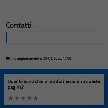
Contatti
Ultimo aggiornamento:
06/01/2026, 17:08
Quanto sono chiare le informazioni su questa
pagina?
Valuta 1 stelle su 5
Valuta 2 stelle su 5
Valuta 3 stelle su 5
Valuta 4 stelle su 5
Valuta 5 stelle su 5