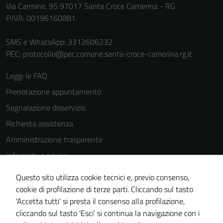
Via Carmine, 95 97017 Santa Croce Camerina - RG
P.IVA: 00196160881
SMS e WhatsApp: 3312606232
PEC:
protocollo@pec.comune.santa-croce-camerina.rg.it
Leggi le FAQ
Prenotazione appuntamento
Segnalazione disservizio
Richiesta assistenza
Amministrazione trasparente
Informativa privacy
Cookie Policy
Questo sito utilizza cookie tecnici e, previo consenso,
Tecnici
Note legali
cookie di profilazione di terze parti. Cliccando sul tasto
Questi cookie
'Accetta tutti' si presta il consenso alla profilazione,
Dichiarazione di accessibilità
sono necessari
cliccando sul tasto 'Esci' si continua la navigazione con i
per il
Piano di miglioramento del sito