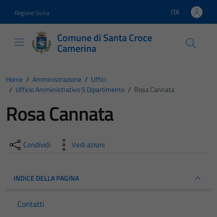
Vai ai contenuti
Vai al footer
ITA
Regione Sicilia
Lingua attiva:
Comune di Santa Croce
Camerina
Home
/
Amministrazione
/
Uffici
/
Ufficio Amministrativo 5 Dipartimento
/
Rosa Cannata
Rosa Cannata
Condividi
Vedi azioni
INDICE DELLA PAGINA
Contatti