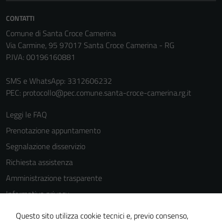
CONTATTI
Comune di Santa Croce Camerina
Via Carmine, 95 97017 Santa Croce Camerina - RG
P.IVA: 00196160881
SMS e WhatsApp: 3312606232
PEC:
protocollo@pec.comune.santa-croce-camerina.rg.it
Leggi le FAQ
Prenotazione appuntamento
Segnalazione disservizio
Richiesta assistenza
Amministrazione trasparente
Informativa privacy
Tecnici
Cookie Policy
Questi cookie
Questo sito utilizza cookie tecnici e, previo consenso,
sono necessari