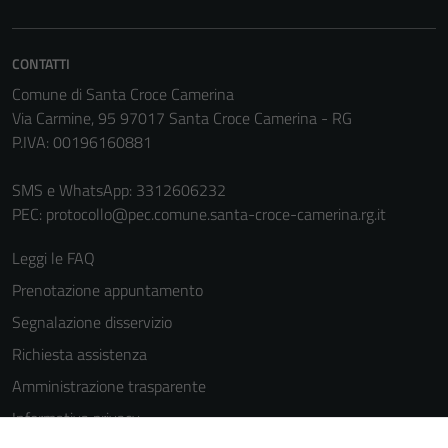
CONTATTI
Comune di Santa Croce Camerina
Via Carmine, 95 97017 Santa Croce Camerina - RG
P.IVA: 00196160881
SMS e WhatsApp: 3312606232
PEC:
protocollo@pec.comune.santa-croce-camerina.rg.it
Leggi le FAQ
Prenotazione appuntamento
Segnalazione disservizio
Richiesta assistenza
Amministrazione trasparente
Tecnici
Informativa privacy
Questi cookie