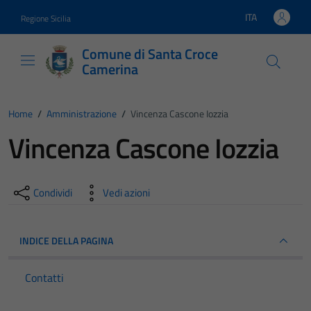
Vai ai contenuti
Vai al footer
ITA
Regione Sicilia
Lingua attiva:
Comune di Santa Croce
Camerina
Home
/
Amministrazione
/
Vincenza Cascone Iozzia
Vincenza Cascone Iozzia
Condividi
Vedi azioni
INDICE DELLA PAGINA
Contatti