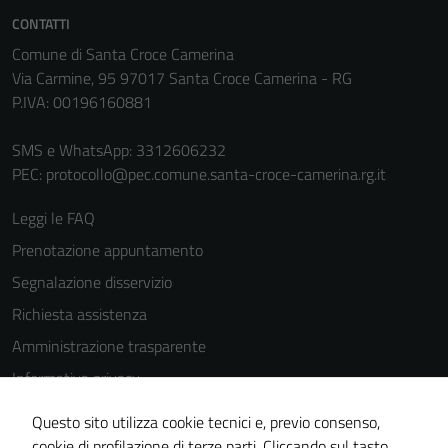
CONTATTI
Comune di Santa Croce Camerina
Via Carmine, 95 97017 Santa Croce Camerina - RG
P.IVA: 00196160881
SMS e WhatsApp: 3312606232
PEC:
protocollo@pec.comune.santa-croce-camerina.rg.it
Leggi le FAQ
Prenotazione appuntamento
Segnalazione disservizio
Richiesta assistenza
Amministrazione trasparente
Informativa privacy
Cookie Policy
Questo sito utilizza cookie tecnici e, previo consenso,
Note legali
cookie di profilazione di terze parti. Cliccando sul tasto