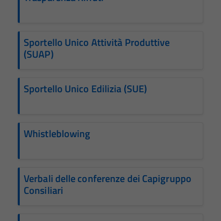
Sportello Unico Attività Produttive
(SUAP)
Tecnici
Sportello Unico Edilizia (SUE)
Questi cookie
sono necessari
per il
funzionamento
Whistleblowing
del sito e non
possono
essere
Verbali delle conferenze dei Capigruppo
disabilitati.
Consiliari
Questi cookie
non raccolgono
informazioni