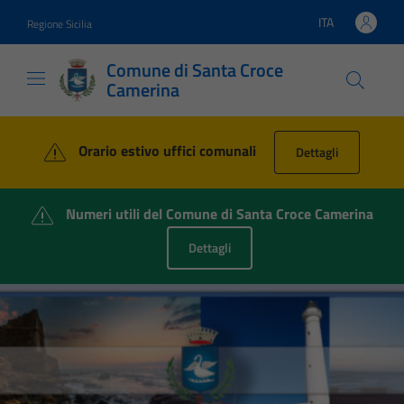
Vai ai contenuti
Vai al footer
ITA
Regione Sicilia
Lingua attiva:
Comune di Santa Croce
Camerina
Comune di Santa Croce Cam
Orario estivo uffici comunali
Dettagli
Numeri utili del Comune di Santa Croce Camerina
Dettagli
Contenuti in evidenza