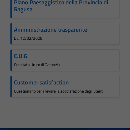
Piano Paesaggistico della Provincia di
personali.
Ragusa
Terze parti
Amministrazione trasparente
Questi cookie
sono
Dal 12/02/2025
impostati da
una serie di
C.U.G
servizi esterni
Comitato Unico di Garanzia
(si veda la
Cookie policy
estesa per i
Customer satisfaction
dettagli) e
Questionario per rilevare la soddisfazione degli utenti
possono
essere
utilizzati
anche per la
profilazione.
La