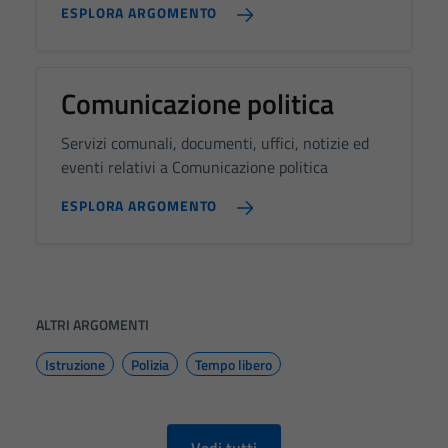
visit. If you
ESPLORA ARGOMENTO
refuse
these
cookies,
Comunicazione politica
some
functionality
Servizi comunali, documenti, uffici, notizie ed
will
eventi relativi a Comunicazione politica
disappear
from the
ESPLORA ARGOMENTO
website.
Marketing
By sharing
ALTRI ARGOMENTI
your
interests
Istruzione
Polizia
Tempo libero
and
behavior as
you visit our
Vedi tutti