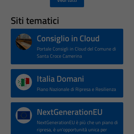
site, you
increase the
Siti tematici
chance of
seeing
personalized
Consiglio in Cloud
content and
offers.
Portale Consigli in Cloud del Comune di
Santa Croce Camerina
Italia Domani
Piano Nazionale di Ripresa e Resilienza
NextGenerationEU
NextGenerationEU è più che un piano di
ripresa, è un'opportunità unica per