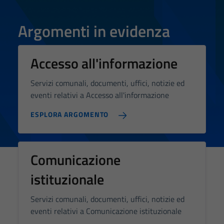
disabilitazione
di questi
Argomenti in evidenza
cookies può
peggiore la
navigazione e
Accesso all'informazione
la fruizione
delle
Servizi comunali, documenti, uffici, notizie ed
funzionalità
eventi relativi a Accesso all'informazione
del sito.
ESPLORA ARGOMENTO
Experience
In order for
Comunicazione
our website
istituzionale
to perform
as well as
Servizi comunali, documenti, uffici, notizie ed
possible
eventi relativi a Comunicazione istituzionale
during your