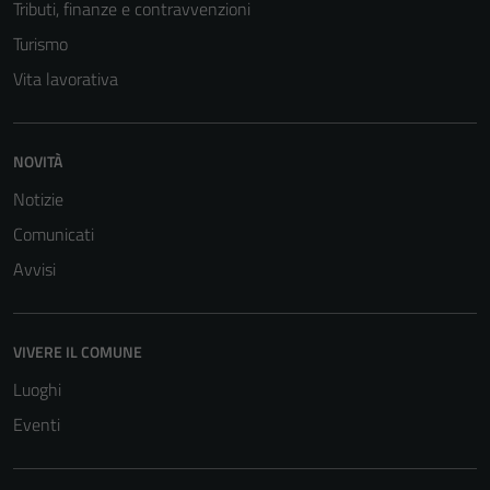
Tributi, finanze e contravvenzioni
Turismo
Vita lavorativa
NOVITÀ
Tecnici
Notizie
Questi cookie
sono necessari
Comunicati
per il
Avvisi
funzionamento
del sito e non
possono
VIVERE IL COMUNE
essere
Luoghi
disabilitati.
Questi cookie
Eventi
non raccolgono
informazioni