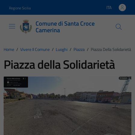
Vai ai contenuti
Vai al footer
ITA
Regione Sicilia
Lingua attiva:
Comune di Santa Croce
Camerina
Home
/
Vivere Il Comune
/
Luoghi
/
Piazza
/
Piazza Della Solidarietà
Piazza della Solidarietà