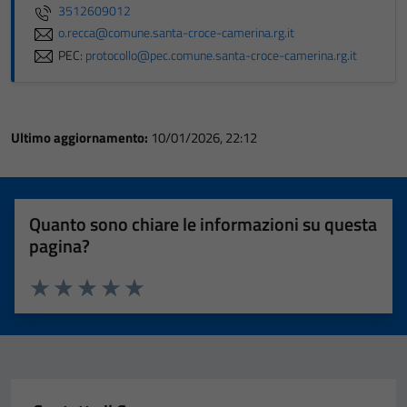
3512609012
o.recca@comune.santa-croce-camerina.rg.it
PEC:
protocollo@pec.comune.santa-croce-camerina.rg.it
Ultimo aggiornamento:
10/01/2026, 22:12
Quanto sono chiare le informazioni su questa
pagina?
Valuta 1 stelle su 5
Valuta 2 stelle su 5
Valuta 3 stelle su 5
Valuta 4 stelle su 5
Valuta 5 stelle su 5