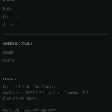
Notizie
Comunicati
Tecnici
Avvisi
Questi cookie
sono necessari
per il
VIVERE IL COMUNE
funzionamento
Luoghi
del sito e non
possono
Eventi
essere
disabilitati.
Questi cookie
CONTATTI
non raccolgono
Comune di Santa Croce Camerina
informazioni
Via Carmine, 95 97017 Santa Croce Camerina - RG
personali.
P.IVA: 00196160881
SMS e WhatsApp: 3312606232