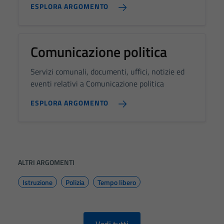
visit. If you
ESPLORA ARGOMENTO
refuse
these
cookies,
Comunicazione politica
some
functionality
Servizi comunali, documenti, uffici, notizie ed
will
eventi relativi a Comunicazione politica
disappear
from the
ESPLORA ARGOMENTO
website.
Marketing
By sharing
ALTRI ARGOMENTI
your
interests
Istruzione
Polizia
Tempo libero
and
behavior as
you visit our
Vedi tutti