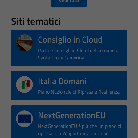
site, you
increase the
Siti tematici
chance of
seeing
personalized
Consiglio in Cloud
content and
offers.
Portale Consigli in Cloud del Comune di
Santa Croce Camerina
Italia Domani
Piano Nazionale di Ripresa e Resilienza
NextGenerationEU
NextGenerationEU è più che un piano di
ripresa, è un'opportunità unica per