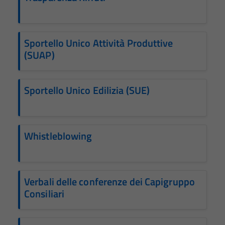
Sportello Unico Attività Produttive
(SUAP)
Tecnici
Sportello Unico Edilizia (SUE)
Questi cookie
sono necessari
per il
funzionamento
Whistleblowing
del sito e non
possono
essere
Verbali delle conferenze dei Capigruppo
disabilitati.
Consiliari
Questi cookie
non raccolgono
informazioni