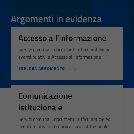
disabilitazione
di questi
Argomenti in evidenza
cookies può
peggiore la
navigazione e
Accesso all'informazione
la fruizione
delle
Servizi comunali, documenti, uffici, notizie ed
funzionalità
eventi relativi a Accesso all'informazione
del sito.
ESPLORA ARGOMENTO
Experience
In order for
Comunicazione
our website
istituzionale
to perform
as well as
Servizi comunali, documenti, uffici, notizie ed
possible
eventi relativi a Comunicazione istituzionale
during your