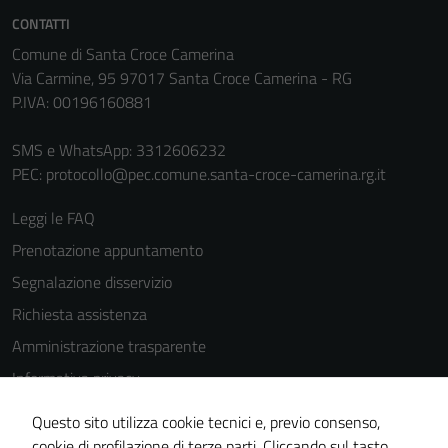
CONTATTI
Comune di Santa Croce Camerina
Via Carmine, 95 97017 Santa Croce Camerina - RG
P.IVA: 00196160881
SMS e WhatsApp: 3312606232
PEC:
protocollo@pec.comune.santa-croce-camerina.rg.it
Leggi le FAQ
Prenotazione appuntamento
Segnalazione disservizio
Richiesta assistenza
Amministrazione trasparente
Informativa privacy
Cookie Policy
Questo sito utilizza cookie tecnici e, previo consenso,
Note legali
cookie di profilazione di terze parti. Cliccando sul tasto