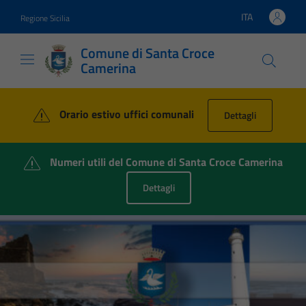
Vai ai contenuti
Vai al footer
ITA
Regione Sicilia
Lingua attiva:
Comune di Santa Croce
Camerina
Comune di Santa Croce Cam
Orario estivo uffici comunali
Dettagli
Numeri utili del Comune di Santa Croce Camerina
Dettagli
Contenuti in evidenza