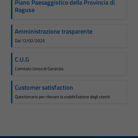
Piano Paesaggistico della Provincia di
personali.
Ragusa
Terze parti
Amministrazione trasparente
Questi cookie
sono
Dal 12/02/2025
impostati da
una serie di
C.U.G
servizi esterni
Comitato Unico di Garanzia
(si veda la
Cookie policy
estesa per i
Customer satisfaction
dettagli) e
Questionario per rilevare la soddisfazione degli utenti
possono
essere
utilizzati
anche per la
profilazione.
La