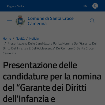
Vai ai contenuti
Vai al footer
ITA
Regione Sicilia
Lingua attiva:
Comune di Santa Croce
Camerina
Home
/
Novità
/
Notizie
/
Presentazione Delle Candidature Per La Nomina Del “Garante Dei
Diritti Dell’Infanzia E Dell’Adolescenza” Del Comune Di Santa Croce
Camerina
Presentazione delle
candidature per la nomina
del “Garante dei Diritti
dell’Infanzia e