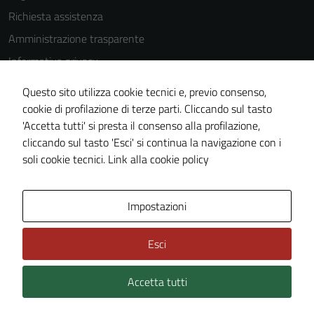
Richiesta assistenza
anche per la
profilazione.
Amministrazione trasparente
La
Informativa privacy
disabilitazione
Cookie Policy
di questi
Questo sito utilizza cookie tecnici e, previo consenso,
cookies può
Note legali
cookie di profilazione di terze parti. Cliccando sul tasto
peggiore la
'Accetta tutti' si presta il consenso alla profilazione,
Dichiarazione di accessibilità
navigazione e
cliccando sul tasto 'Esci' si continua la navigazione con i
Piano di miglioramento del sito
la fruizione
soli cookie tecnici.
Link alla cookie policy
delle
funzionalità
del sito.
Area Privata
Impostazioni
Esci
Experience
In order for
Accetta tutti
Credits: ©
Technical Design s.r.l.
our website
to perform