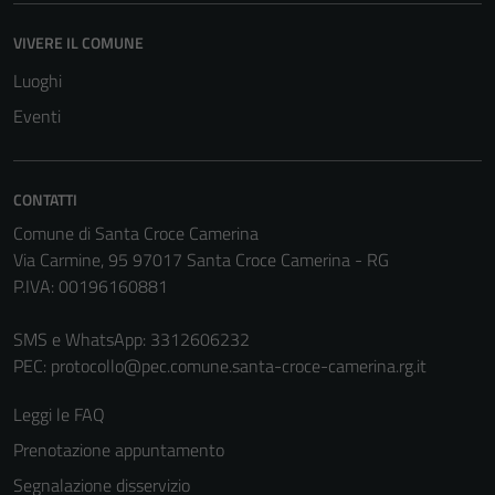
Questi cookie
non raccolgono
VIVERE IL COMUNE
informazioni
Luoghi
personali.
Eventi
Terze parti
CONTATTI
Questi cookie
sono
Comune di Santa Croce Camerina
impostati da
Via Carmine, 95 97017 Santa Croce Camerina - RG
una serie di
P.IVA: 00196160881
servizi esterni
(si veda la
SMS e WhatsApp: 3312606232
Cookie policy
PEC:
protocollo@pec.comune.santa-croce-camerina.rg.it
estesa per i
Leggi le FAQ
dettagli) e
possono
Prenotazione appuntamento
essere
Segnalazione disservizio
utilizzati