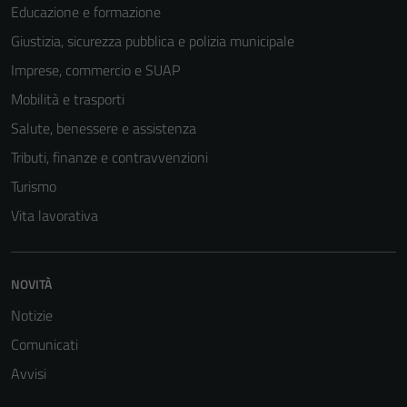
Educazione e formazione
Giustizia, sicurezza pubblica e polizia municipale
Imprese, commercio e SUAP
Mobilità e trasporti
Salute, benessere e assistenza
Tributi, finanze e contravvenzioni
Turismo
Vita lavorativa
Tecnici
Questi cookie
sono necessari
NOVITÀ
per il
funzionamento
Notizie
del sito e non
Comunicati
possono
Avvisi
essere
disabilitati.