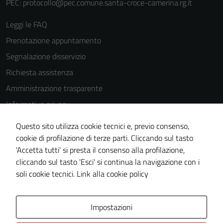
PEC:
protocollo@pec.comune.santa-croce-camerina.rg.it
possono
essere
Leggi le FAQ
utilizzati
Prenotazione appuntamento
anche per la
profilazione.
Segnalazione disservizio
La
Richiesta assistenza
disabilitazione
Amministrazione trasparente
di questi
cookies può
Informativa privacy
peggiore la
Cookie Policy
Questo sito utilizza cookie tecnici e, previo consenso,
navigazione e
Note legali
cookie di profilazione di terze parti. Cliccando sul tasto
la fruizione
'Accetta tutti' si presta il consenso alla profilazione,
delle
Dichiarazione di accessibilità
cliccando sul tasto 'Esci' si continua la navigazione con i
funzionalità
Piano di miglioramento del sito
soli cookie tecnici.
Link alla cookie policy
del sito.
Area Privata
Impostazioni
Experience
In order for