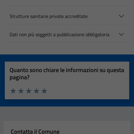
Strutture sanitarie private accreditate
Dati non più soggetti a pubblicazione obbligatoria
Quanto sono chiare le informazioni su questa
pagina?
Valuta 1 stelle su 5
Valuta 2 stelle su 5
Valuta 3 stelle su 5
Valuta 4 stelle su 5
Valuta 5 stelle su 5
Contatta il Comune