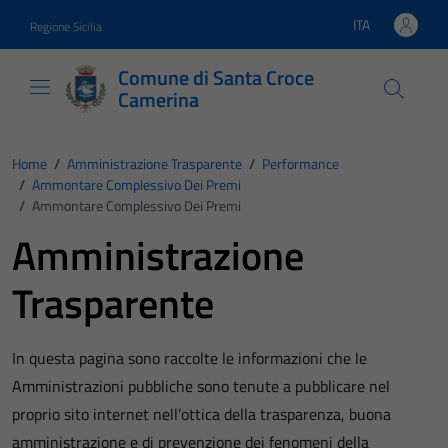
Vai ai contenuti
Vai al footer
ITA
Regione Sicilia
Lingua attiva:
Comune di Santa Croce
Camerina
Home
/
Amministrazione Trasparente
/
Performance
/
Ammontare Complessivo Dei Premi
/
Ammontare Complessivo Dei Premi
Amministrazione
Trasparente
In questa pagina sono raccolte le informazioni che le
Amministrazioni pubbliche sono tenute a pubblicare nel
proprio sito internet nell’ottica della trasparenza, buona
amministrazione e di prevenzione dei fenomeni della