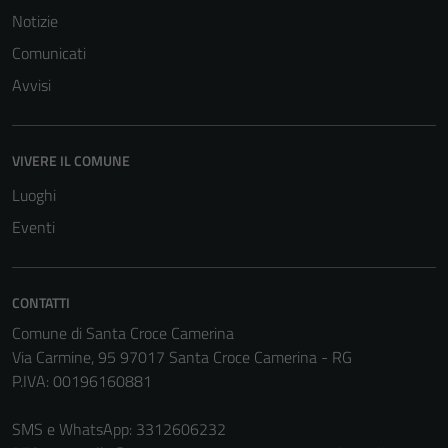
possono
Notizie
essere
disabilitati.
Comunicati
Questi cookie
Avvisi
non raccolgono
informazioni
personali.
VIVERE IL COMUNE
Luoghi
Terze parti
Eventi
Questi cookie
sono
impostati da
CONTATTI
una serie di
Comune di Santa Croce Camerina
servizi esterni
Via Carmine, 95 97017 Santa Croce Camerina - RG
(si veda la
P.IVA: 00196160881
Cookie policy
estesa per i
SMS e WhatsApp: 3312606232
dettagli) e