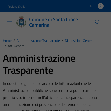
Vai ai contenuti
Vai al footer
ITA
Regione Sicilia
Lingua attiva:
Comune di Santa Croce
Camerina
Home
/
Amministrazione Trasparente
/
Disposizioni Generali
/
Atti Generali
Amministrazione
Trasparente
In questa pagina sono raccolte le informazioni che le
Amministrazioni pubbliche sono tenute a pubblicare nel
proprio sito internet nell’ottica della trasparenza, buona
amministrazione e di prevenzione dei fenomeni della