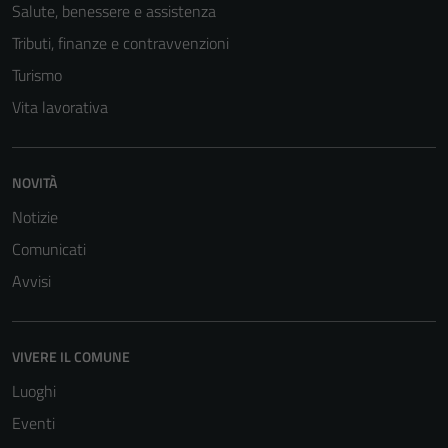
Salute, benessere e assistenza
Tributi, finanze e contravvenzioni
Turismo
Vita lavorativa
Tecnici
NOVITÀ
Questi cookie
Notizie
sono necessari
Comunicati
per il
funzionamento
Avvisi
del sito e non
possono
essere
VIVERE IL COMUNE
disabilitati.
Luoghi
Questi cookie
non raccolgono
Eventi
informazioni