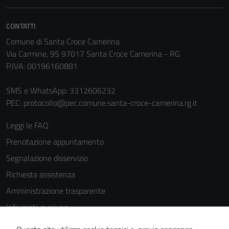
personali.
CONTATTI
Comune di Santa Croce Camerina
Terze parti
Via Carmine, 95 97017 Santa Croce Camerina - RG
Questi cookie
P.IVA: 00196160881
sono
impostati da
SMS e WhatsApp: 3312606232
una serie di
PEC:
protocollo@pec.comune.santa-croce-camerina.rg.it
servizi esterni
(si veda la
Leggi le FAQ
Cookie policy
Prenotazione appuntamento
estesa per i
Segnalazione disservizio
dettagli) e
possono
Richiesta assistenza
essere
Amministrazione trasparente
utilizzati
Informativa privacy
anche per la
profilazione.
Cookie Policy