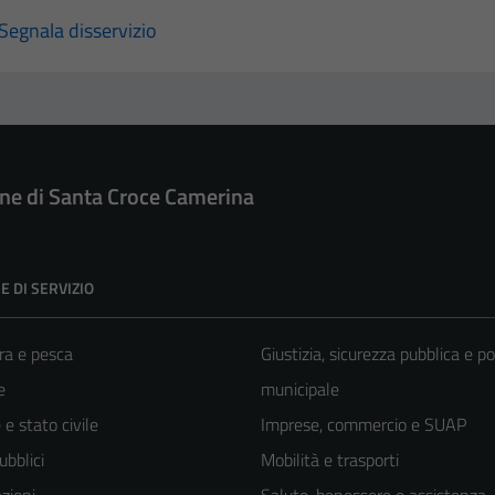
Segnala disservizio
e di Santa Croce Camerina
E DI SERVIZIO
ra e pesca
Giustizia, sicurezza pubblica e po
e
municipale
e stato civile
Imprese, commercio e SUAP
ubblici
Mobilità e trasporti
zioni
Salute, benessere e assistenza