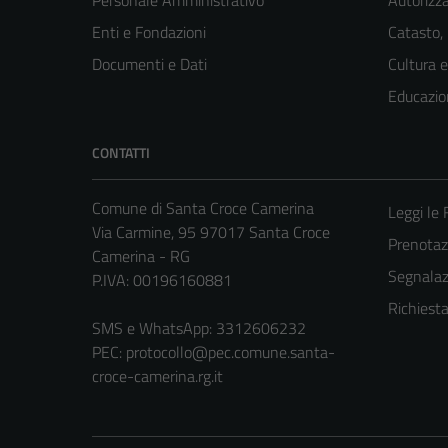
Enti e Fondazioni
Catasto,
Documenti e Dati
Cultura 
Educazio
CONTATTI
Comune di Santa Croce Camerina
Leggi le
Via Carmine, 95 97017 Santa Croce
Prenota
Camerina - RG
Segnalazi
P.IVA: 00196160881
Richiest
SMS e WhatsApp: 3312606232
PEC:
protocollo@pec.comune.santa-
croce-camerina.rg.it