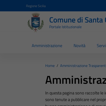
Vai ai contenuti
Vai al footer
Regione Sicilia
Comune di Santa 
Portale Istituzionale
Amministrazione
Novità
Servi
Home
/
Amministrazione Trasparent
Amministraz
In questa pagina sono raccolte le
sono tenute a pubblicare nel propri