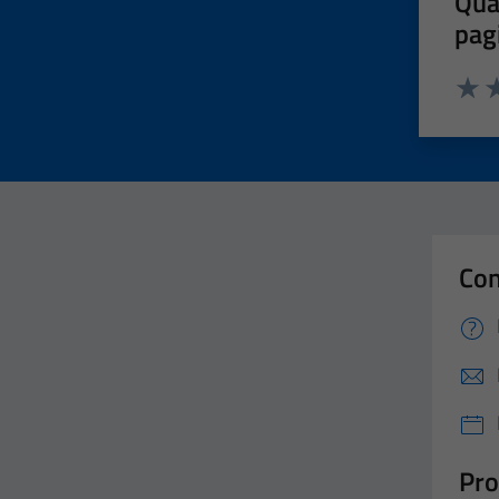
Qua
pag
Valut
Va
Con
Pro