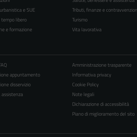
 urbanistica e SUE
Tributi, finanze e contravvenzion
e tempo libero
Turismo
ne e formazione
Vita lavorativa
 FAQ
Amministrazione trasparente
zione appuntamento
Informativa privacy
Tecnici
one disservizio
Cookie Policy
Questi cookie
a assistenza
Note legali
sono necessari
Dichiarazione di accessibilità
per il
Piano di miglioramento del sito
funzionamento
del sito e non
possono