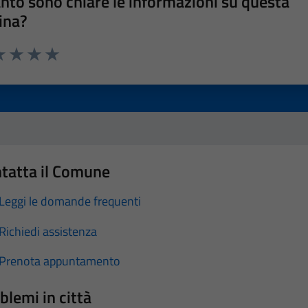
nto sono chiare le informazioni su questa
ina?
a 1 stelle su 5
luta 2 stelle su 5
Valuta 3 stelle su 5
Valuta 4 stelle su 5
Valuta 5 stelle su 5
tatta il Comune
Leggi le domande frequenti
Richiedi assistenza
Prenota appuntamento
blemi in città