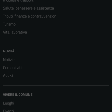
Mobilità e trasporti
Salute, benessere e assistenza
Tributi, finanze e contravvenzioni
Turismo
Vita lavorativa
Tecnici
NOVITÀ
Questi cookie
Notizie
sono necessari
per il
Comunicati
funzionamento
Avvisi
del sito e non
possono
essere
VIVERE IL COMUNE
disabilitati.
Questi cookie
Luoghi
non raccolgono
Eventi