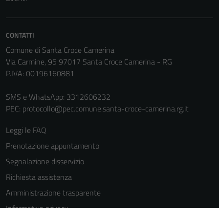
informazioni
personali.
CONTATTI
Comune di Santa Croce Camerina
Terze parti
Via Carmine, 95 97017 Santa Croce Camerina - RG
Questi cookie
P.IVA: 00196160881
sono
impostati da
SMS e WhatsApp: 3312606232
una serie di
PEC:
protocollo@pec.comune.santa-croce-camerina.rg.it
servizi esterni
(si veda la
Leggi le FAQ
Cookie policy
Prenotazione appuntamento
estesa per i
dettagli) e
Segnalazione disservizio
possono
Richiesta assistenza
essere
Amministrazione trasparente
utilizzati
anche per la
Informativa privacy
profilazione.