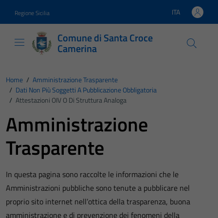
Vai ai contenuti
Vai al footer
ITA
Regione Sicilia
Lingua attiva:
Comune di Santa Croce
Camerina
Home
/
Amministrazione Trasparente
/
Dati Non Più Soggetti A Pubblicazione Obbligatoria
/
Attestazioni OIV O Di Struttura Analoga
Amministrazione
Trasparente
In questa pagina sono raccolte le informazioni che le
Amministrazioni pubbliche sono tenute a pubblicare nel
proprio sito internet nell’ottica della trasparenza, buona
amministrazione e di prevenzione dei fenomeni della