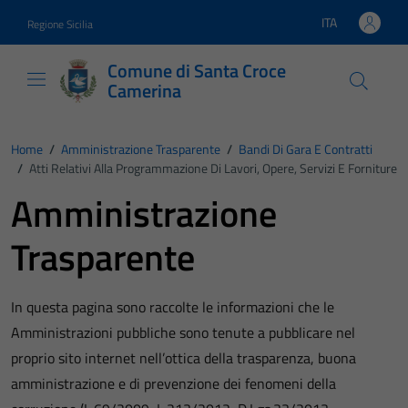
Vai ai contenuti
Vai al footer
ITA
Regione Sicilia
Lingua attiva:
Comune di Santa Croce
Camerina
Home
/
Amministrazione Trasparente
/
Bandi Di Gara E Contratti
/
Atti Relativi Alla Programmazione Di Lavori, Opere, Servizi E Forniture
Amministrazione
Trasparente
In questa pagina sono raccolte le informazioni che le
Amministrazioni pubbliche sono tenute a pubblicare nel
proprio sito internet nell’ottica della trasparenza, buona
amministrazione e di prevenzione dei fenomeni della