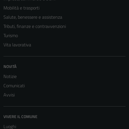
Mobilità e trasporti
Salute, benessere e assistenza
Tributi, finanze e contravvenzioni
Turismo
Vita lavorativa
Tecnici
Questi cookie
NOVITÀ
sono necessari
Notizie
per il
Comunicati
funzionamento
del sito e non
Avvisi
possono
essere
disabilitati.
VIVERE IL COMUNE
Questi cookie
Luoghi
non raccolgono