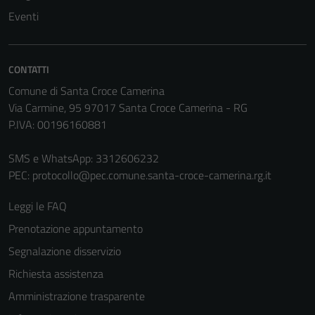
informazioni
Eventi
personali.
CONTATTI
Terze parti
Comune di Santa Croce Camerina
Questi cookie
Via Carmine, 95 97017 Santa Croce Camerina - RG
sono
P.IVA: 00196160881
impostati da
una serie di
SMS e WhatsApp: 3312606232
servizi esterni
PEC:
protocollo@pec.comune.santa-croce-camerina.rg.it
(si veda la
Cookie policy
Leggi le FAQ
estesa per i
Prenotazione appuntamento
dettagli) e
Segnalazione disservizio
possono
essere
Richiesta assistenza
utilizzati
Amministrazione trasparente
anche per la