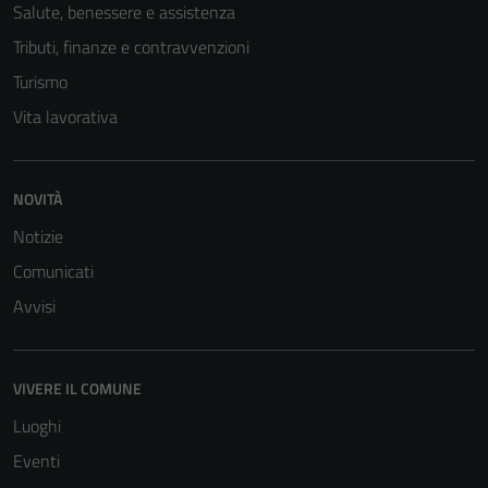
Salute, benessere e assistenza
Tributi, finanze e contravvenzioni
Turismo
Vita lavorativa
Tecnici
NOVITÀ
Questi cookie
Notizie
sono necessari
Comunicati
per il
funzionamento
Avvisi
del sito e non
possono
essere
VIVERE IL COMUNE
disabilitati.
Luoghi
Questi cookie
non raccolgono
Eventi
informazioni