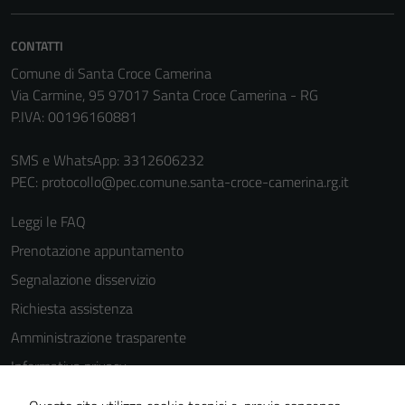
personali.
CONTATTI
Comune di Santa Croce Camerina
Terze parti
Via Carmine, 95 97017 Santa Croce Camerina - RG
Questi cookie
P.IVA: 00196160881
sono
impostati da
SMS e WhatsApp: 3312606232
una serie di
PEC:
protocollo@pec.comune.santa-croce-camerina.rg.it
servizi esterni
(si veda la
Leggi le FAQ
Cookie policy
Prenotazione appuntamento
estesa per i
Segnalazione disservizio
dettagli) e
possono
Richiesta assistenza
essere
Amministrazione trasparente
utilizzati
Informativa privacy
anche per la
profilazione.
Cookie Policy