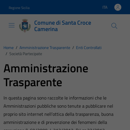
Vai ai contenuti
Vai al footer
ITA
Regione Sicilia
Lingua attiva:
Comune di Santa Croce
Camerina
Home
/
Amministrazione Trasparente
/
Enti Controllati
/
Società Partecipate
Amministrazione
Trasparente
In questa pagina sono raccolte le informazioni che le
Amministrazioni pubbliche sono tenute a pubblicare nel
proprio sito internet nell’ottica della trasparenza, buona
amministrazione e di prevenzione dei fenomeni della