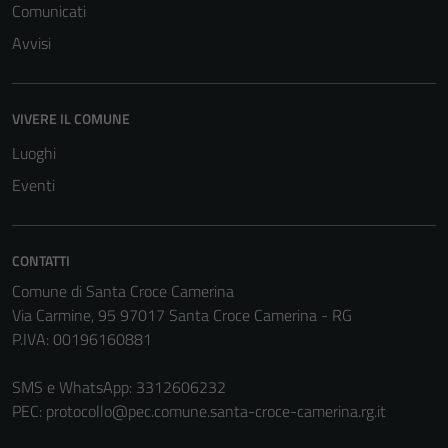
Comunicati
sono
Avvisi
impostati da
una serie di
servizi esterni
VIVERE IL COMUNE
(si veda la
Cookie policy
Luoghi
estesa per i
Eventi
dettagli) e
possono
essere
CONTATTI
utilizzati
anche per la
Comune di Santa Croce Camerina
profilazione.
Via Carmine, 95 97017 Santa Croce Camerina - RG
La
P.IVA: 00196160881
disabilitazione
di questi
SMS e WhatsApp: 3312606232
cookies può
PEC:
protocollo@pec.comune.santa-croce-camerina.rg.it
peggiore la