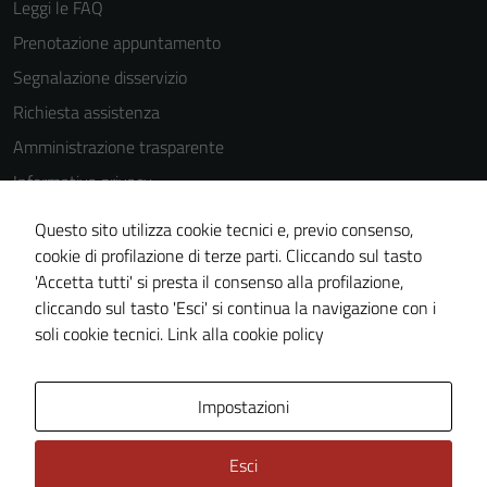
Leggi le FAQ
navigazione e
la fruizione
Prenotazione appuntamento
delle
Segnalazione disservizio
funzionalità
Richiesta assistenza
del sito.
Amministrazione trasparente
Informativa privacy
Experience
Cookie Policy
In order for
Questo sito utilizza cookie tecnici e, previo consenso,
our website
Note legali
cookie di profilazione di terze parti. Cliccando sul tasto
to perform
'Accetta tutti' si presta il consenso alla profilazione,
Dichiarazione di accessibilità
as well as
cliccando sul tasto 'Esci' si continua la navigazione con i
Piano di miglioramento del sito
possible
soli cookie tecnici.
Link alla cookie policy
during your
visit. If you
refuse
Area Privata
Impostazioni
these
cookies,
Esci
some