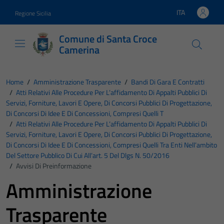
Vai ai contenuti
Vai al footer
ITA
Regione Sicilia
Lingua attiva:
Comune di Santa Croce
Camerina
Home
/
Amministrazione Trasparente
/
Bandi Di Gara E Contratti
/
Atti Relativi Alle Procedure Per L’affidamento Di Appalti Pubblici Di
Servizi, Forniture, Lavori E Opere, Di Concorsi Pubblici Di Progettazione,
Di Concorsi Di Idee E Di Concessioni, Compresi Quelli T
/
Atti Relativi Alle Procedure Per L’affidamento Di Appalti Pubblici Di
Servizi, Forniture, Lavori E Opere, Di Concorsi Pubblici Di Progettazione,
Di Concorsi Di Idee E Di Concessioni, Compresi Quelli Tra Enti Nell’ambito
Del Settore Pubblico Di Cui All’art. 5 Del Dlgs N. 50/2016
/
Avvisi Di Preinformazione
Amministrazione
Trasparente