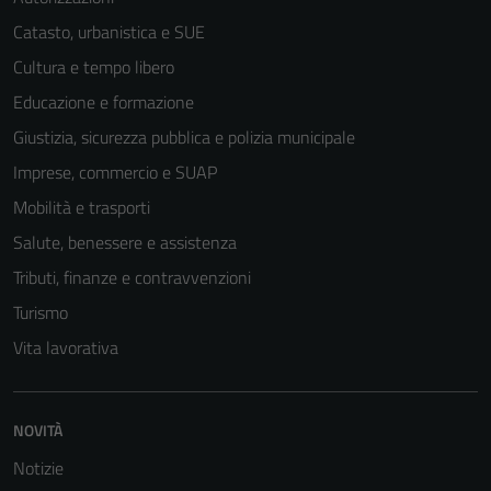
Catasto, urbanistica e SUE
Cultura e tempo libero
Tecnici
Questi cookie
Educazione e formazione
sono necessari
Giustizia, sicurezza pubblica e polizia municipale
per il
Imprese, commercio e SUAP
funzionamento
del sito e non
Mobilità e trasporti
possono
Salute, benessere e assistenza
essere
Tributi, finanze e contravvenzioni
disabilitati.
Questi cookie
Turismo
non raccolgono
Vita lavorativa
informazioni
personali.
NOVITÀ
Terze parti
Notizie
Questi cookie