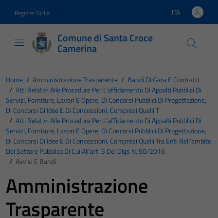
Vai ai contenuti
Vai al footer
ITA
Regione Sicilia
Lingua attiva:
Comune di Santa Croce
Camerina
Home
/
Amministrazione Trasparente
/
Bandi Di Gara E Contratti
/
Atti Relativi Alle Procedure Per L’affidamento Di Appalti Pubblici Di
Servizi, Forniture, Lavori E Opere, Di Concorsi Pubblici Di Progettazione,
Di Concorsi Di Idee E Di Concessioni, Compresi Quelli T
/
Atti Relativi Alle Procedure Per L’affidamento Di Appalti Pubblici Di
Servizi, Forniture, Lavori E Opere, Di Concorsi Pubblici Di Progettazione,
Di Concorsi Di Idee E Di Concessioni, Compresi Quelli Tra Enti Nell’ambito
Del Settore Pubblico Di Cui All’art. 5 Del Dlgs N. 50/2016
/
Avvisi E Bandi
Amministrazione
Trasparente