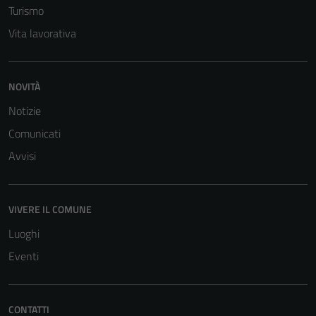
Cookie policy
Turismo
estesa per i
Vita lavorativa
dettagli) e
possono
essere
NOVITÀ
utilizzati
anche per la
Notizie
profilazione.
Comunicati
La
Avvisi
disabilitazione
di questi
cookies può
peggiore la
VIVERE IL COMUNE
navigazione e
Luoghi
la fruizione
Eventi
delle
funzionalità
del sito.
CONTATTI