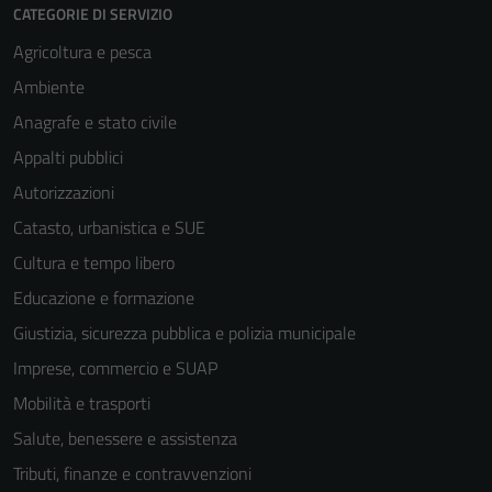
CATEGORIE DI SERVIZIO
funzionamento
Agricoltura e pesca
del sito e non
possono
Ambiente
essere
Anagrafe e stato civile
disabilitati.
Appalti pubblici
Questi cookie
non raccolgono
Autorizzazioni
informazioni
Catasto, urbanistica e SUE
personali.
Cultura e tempo libero
Educazione e formazione
Terze parti
Giustizia, sicurezza pubblica e polizia municipale
Questi cookie
Imprese, commercio e SUAP
sono
impostati da
Mobilità e trasporti
una serie di
Salute, benessere e assistenza
servizi esterni
Tributi, finanze e contravvenzioni
(si veda la