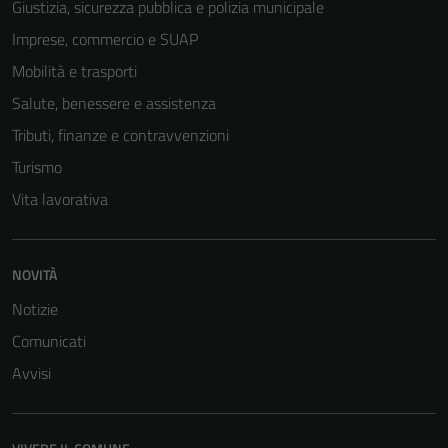
Giustizia, sicurezza pubblica e polizia municipale
Imprese, commercio e SUAP
Mobilità e trasporti
Salute, benessere e assistenza
Tributi, finanze e contravvenzioni
Turismo
Vita lavorativa
Tecnici
Questi cookie
NOVITÀ
sono necessari
per il
Notizie
funzionamento
Comunicati
del sito e non
possono
Avvisi
essere
disabilitati.
Questi cookie