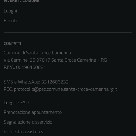
VIVERE IL COMUNE
non raccolgono
Luoghi
informazioni
Eventi
personali.
Terze parti
CONTATTI
Questi cookie
Comune di Santa Croce Camerina
sono
Via Carmine, 95 97017 Santa Croce Camerina - RG
impostati da
P.IVA: 00196160881
una serie di
servizi esterni
SMS e WhatsApp: 3312606232
(si veda la
PEC:
protocollo@pec.comune.santa-croce-camerina.rg.it
Cookie policy
estesa per i
Leggi le FAQ
dettagli) e
Prenotazione appuntamento
possono
Segnalazione disservizio
essere
utilizzati
Richiesta assistenza