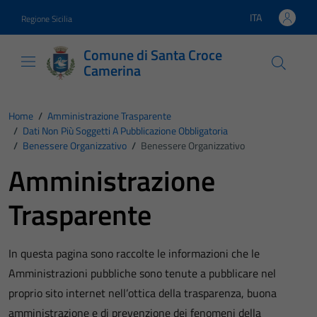
Vai ai contenuti
Vai al footer
ITA
Regione Sicilia
Lingua attiva:
Comune di Santa Croce
Camerina
Home
/
Amministrazione Trasparente
/
Dati Non Più Soggetti A Pubblicazione Obbligatoria
/
Benessere Organizzativo
/
Benessere Organizzativo
Amministrazione
Trasparente
In questa pagina sono raccolte le informazioni che le
Amministrazioni pubbliche sono tenute a pubblicare nel
proprio sito internet nell’ottica della trasparenza, buona
amministrazione e di prevenzione dei fenomeni della