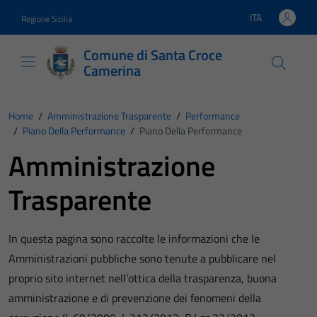
Vai ai contenuti
Vai al footer
ITA
Regione Sicilia
Lingua attiva:
Comune di Santa Croce
Camerina
Home
/
Amministrazione Trasparente
/
Performance
/
Piano Della Performance
/
Piano Della Performance
Amministrazione
Trasparente
In questa pagina sono raccolte le informazioni che le
Amministrazioni pubbliche sono tenute a pubblicare nel
proprio sito internet nell’ottica della trasparenza, buona
amministrazione e di prevenzione dei fenomeni della