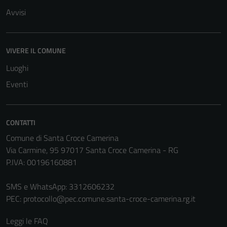
disabilitati.
Avvisi
Questi cookie
non raccolgono
informazioni
VIVERE IL COMUNE
personali.
Luoghi
Eventi
Terze parti
Questi cookie
sono
CONTATTI
impostati da
Comune di Santa Croce Camerina
una serie di
Via Carmine, 95 97017 Santa Croce Camerina - RG
servizi esterni
P.IVA: 00196160881
(si veda la
Cookie policy
SMS e WhatsApp: 3312606232
estesa per i
PEC:
protocollo@pec.comune.santa-croce-camerina.rg.it
dettagli) e
possono
Leggi le FAQ