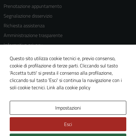
essere
Prenotazione appuntamento
utilizzati
Segnalazione disservizio
anche per la
profilazione.
Richiesta assistenza
La
Amministrazione trasparente
disabilitazione
Informativa privacy
di questi
cookies può
Cookie Policy
Questo sito utilizza cookie tecnici e, previo consenso,
peggiore la
Note legali
cookie di profilazione di terze parti. Cliccando sul tasto
navigazione e
'Accetta tutti' si presta il consenso alla profilazione,
Dichiarazione di accessibilità
la fruizione
cliccando sul tasto 'Esci' si continua la navigazione con i
delle
Piano di miglioramento del sito
soli cookie tecnici.
Link alla cookie policy
funzionalità
del sito.
Area Privata
Impostazioni
Experience
Esci
In order for
our website