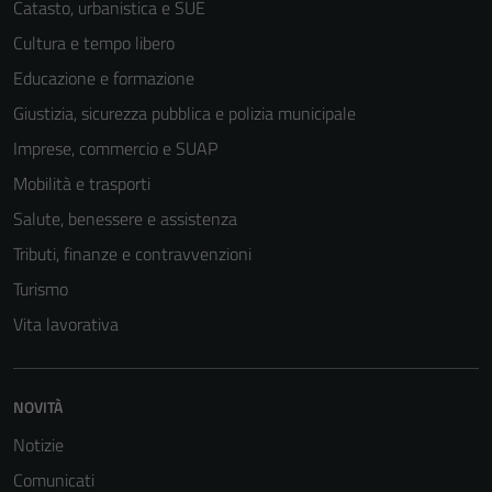
essere
Catasto, urbanistica e SUE
utilizzati
Cultura e tempo libero
anche per la
Educazione e formazione
profilazione.
La
Giustizia, sicurezza pubblica e polizia municipale
disabilitazione
Imprese, commercio e SUAP
di questi
Mobilità e trasporti
cookies può
peggiore la
Salute, benessere e assistenza
navigazione e
Tributi, finanze e contravvenzioni
la fruizione
Turismo
delle
funzionalità
Vita lavorativa
del sito.
NOVITÀ
Experience
Notizie
In order for
Comunicati
our website