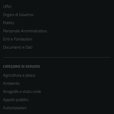
disabilitati.
Uffici
Questi cookie
Organi di Governo
non raccolgono
Politici
informazioni
personali.
Personale Amministrativo
Enti e Fondazioni
Documenti e Dati
Terze parti
Questi cookie
sono
impostati da
CATEGORIE DI SERVIZIO
una serie di
Agricoltura e pesca
servizi esterni
Ambiente
(si veda la
Cookie policy
Anagrafe e stato civile
estesa per i
Appalti pubblici
dettagli) e
Autorizzazioni
possono