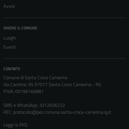
to perform
Avvisi
as well as
possible
during your
VIVERE IL COMUNE
visit. If you
Luoghi
refuse
these
Eventi
cookies,
some
functionality
CONTATTI
will
Comune di Santa Croce Camerina
disappear
Via Carmine, 95 97017 Santa Croce Camerina - RG
from the
P.IVA: 00196160881
website.
SMS e WhatsApp: 3312606232
PEC:
protocollo@pec.comune.santa-croce-camerina.rg.it
Marketing
By sharing
Leggi le FAQ
your