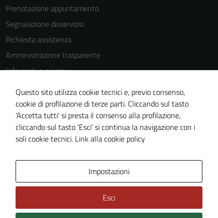
Prenotazione appuntamento
interests
and
Segnalazione disservizio
behavior as
Richiesta assistenza
you visit our
Amministrazione trasparente
site, you
increase the
Informativa privacy
chance of
Cookie Policy
Questo sito utilizza cookie tecnici e, previo consenso,
seeing
Note legali
cookie di profilazione di terze parti. Cliccando sul tasto
personalized
'Accetta tutti' si presta il consenso alla profilazione,
content and
Dichiarazione di accessibilità
cliccando sul tasto 'Esci' si continua la navigazione con i
offers.
Piano di miglioramento del sito
soli cookie tecnici.
Link alla cookie policy
Area Privata
Impostazioni
Esci