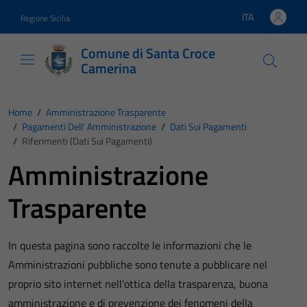
Vai ai contenuti
Vai al footer
ITA
Regione Sicilia
Lingua attiva:
Comune di Santa Croce
Camerina
Home
/
Amministrazione Trasparente
/
Pagamenti Dell' Amministrazione
/
Dati Sui Pagamenti
/
Riferimenti (Dati Sui Pagamenti)
Amministrazione
Trasparente
In questa pagina sono raccolte le informazioni che le
Amministrazioni pubbliche sono tenute a pubblicare nel
proprio sito internet nell’ottica della trasparenza, buona
amministrazione e di prevenzione dei fenomeni della