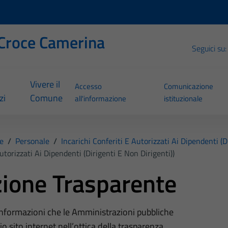
Croce Camerina
Seguici su:
Vivere il
Accesso
Comunicazione
zi
Comune
all'informazione
istituzionale
e
/
Personale
/
Incarichi Conferiti E Autorizzati Ai Dipendenti (d
utorizzati Ai Dipendenti (dirigenti E Non Dirigenti))
ione Trasparente
 informazioni che le Amministrazioni pubbliche
o sito internet nell’ottica della trasparenza,