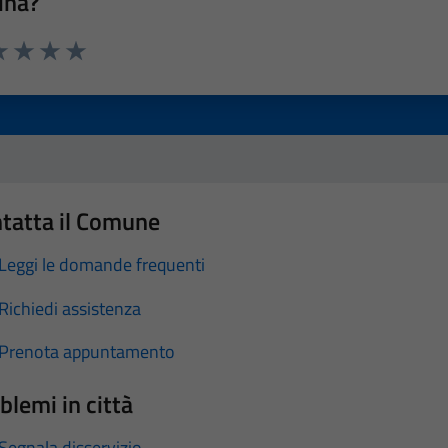
ina?
a 1 stelle su 5
luta 2 stelle su 5
Valuta 3 stelle su 5
Valuta 4 stelle su 5
Valuta 5 stelle su 5
tatta il Comune
Leggi le domande frequenti
Richiedi assistenza
Prenota appuntamento
blemi in città
Segnala disservizio