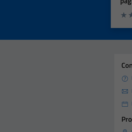
pag
Valut
Va
Con
Pro