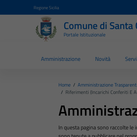
Vai ai contenuti
Vai al footer
Regione Sicilia
Comune di Santa 
Portale Istituzionale
Amministrazione
Novità
Servi
Home
/
Amministrazione Trasparent
/
Riferimenti (Incarichi Conferiti E A
Amministraz
In questa pagina sono raccolte le
sono tenute a pubblicare nel propri