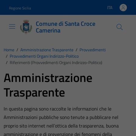
Vai ai contenuti
Vai al footer
ITA
Regione Sicilia
Lingua attiva:
Comune di Santa Croce
Camerina
Home
/
Amministrazione Trasparente
/
Provvedimenti
/
Provvedimenti Organi Indirizzo-Politico
/
Riferimenti (Provvedimenti Organi Indirizzo-Politico)
Amministrazione
Trasparente
In questa pagina sono raccolte le informazioni che le
Amministrazioni pubbliche sono tenute a pubblicare nel
proprio sito internet nell’ottica della trasparenza, buona
amministrazione e di prevenzione dei fenomeni della