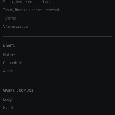
Salute, benessere e assistenza
personali.
Tributi, finanze e contravvenzioni
Turismo
Terze parti
Vita lavorativa
Questi cookie
sono
impostati da
NOVITÀ
una serie di
Notizie
servizi esterni
(si veda la
Comunicati
Cookie policy
Avvisi
estesa per i
dettagli) e
possono
VIVERE IL COMUNE
essere
utilizzati
Luoghi
anche per la
Eventi
profilazione.