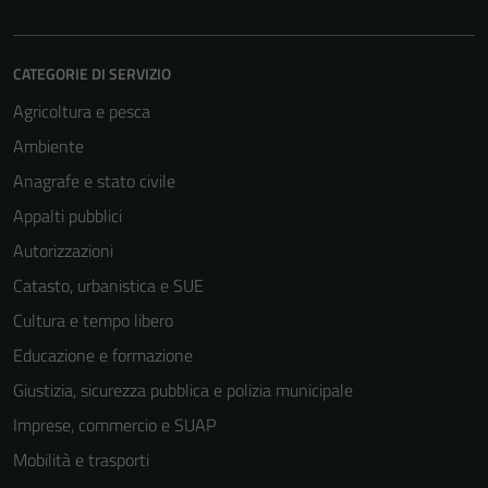
CATEGORIE DI SERVIZIO
Agricoltura e pesca
Ambiente
Anagrafe e stato civile
Tecnici
Appalti pubblici
Questi cookie
sono necessari
Autorizzazioni
per il
Catasto, urbanistica e SUE
funzionamento
Cultura e tempo libero
del sito e non
possono
Educazione e formazione
essere
Giustizia, sicurezza pubblica e polizia municipale
disabilitati.
Imprese, commercio e SUAP
Questi cookie
non raccolgono
Mobilità e trasporti
informazioni